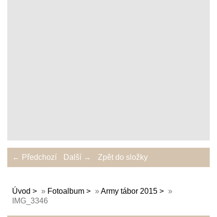
← Předchozí
Další →
Zpět do složky
Úvod
»
Fotoalbum
»
Army tábor 2015
»
IMG_3346