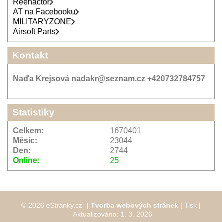
Wikingové
Reenactor
AT na Facebooku
MILITARYZONE
Airsoft Parts
Kontakt
Naďa Krejsová nadakr@seznam.cz +420732784757
Statistiky
Celkem:
1670401
Měsíc:
23044
Den:
2744
Online:
25
© 2026 eStránky.cz
|
Tvorba webových stránek
|
Tisk
|