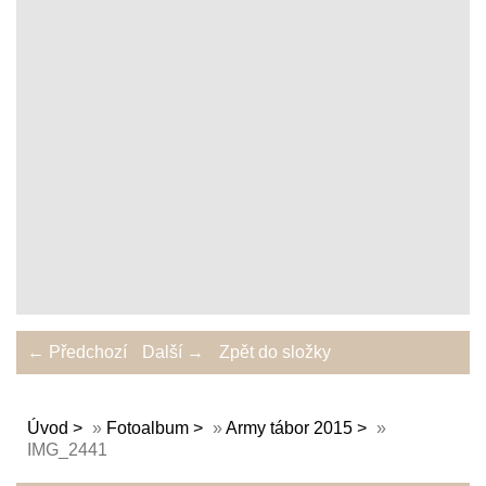
← Předchozí
Další →
Zpět do složky
Úvod
»
Fotoalbum
»
Army tábor 2015
»
IMG_2441