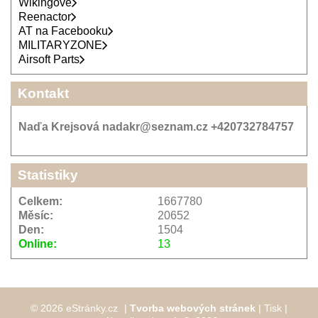
Wikingové
Reenactor
AT na Facebooku
MILITARYZONE
Airsoft Parts
Kontakt
Naďa Krejsová nadakr@seznam.cz +420732784757
Statistiky
Celkem:
1667780
Měsíc:
20652
Den:
1504
Online:
13
© 2026 eStránky.cz
|
Tvorba webových stránek
|
Tisk
|