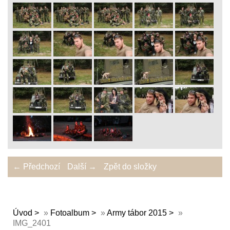
← Předchozí
Další →
Zpět do složky
Úvod
»
Fotoalbum
»
Army tábor 2015
»
IMG_2401