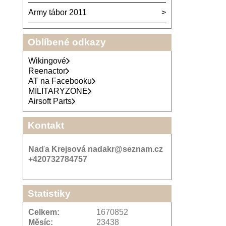
Army tábor 2011
Oblíbené odkazy
Wikingové
Reenactor
AT na Facebooku
MILITARYZONE
Airsoft Parts
Kontakt
Naďa Krejsová nadakr@seznam.cz
+420732784757
Statistiky
Celkem:
1670852
Měsíc:
23438