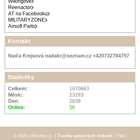
Wikingové
Reenactor
AT na Facebooku
MILITARYZONE
Airsoft Parts
Kontakt
Naďa Krejsová nadakr@seznam.cz +420732784757
Statistiky
Celkem:
1670663
Měsíc:
23283
Den:
2838
Online:
56
© 2026 eStránky.cz
|
Tvorba webových stránek
|
Tisk
|