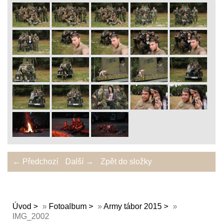
← Předchozí
Další →
Zpět do složky
Úvod
»
Fotoalbum
»
Army tábor 2015
»
IMG_2002