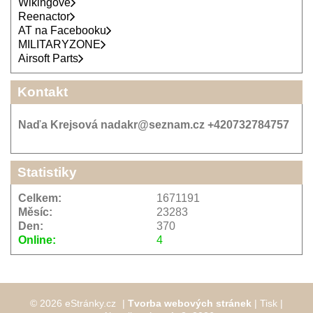
Wikingové
Reenactor
AT na Facebooku
MILITARYZONE
Airsoft Parts
Kontakt
Naďa Krejsová nadakr@seznam.cz +420732784757
Statistiky
Celkem:
1671191
Měsíc:
23283
Den:
370
Online:
4
© 2026 eStránky.cz
|
Tvorba webových stránek
|
Tisk
|