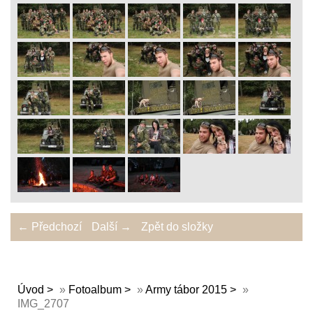
← Předchozí
Další →
Zpět do složky
Úvod
»
Fotoalbum
»
Army tábor 2015
»
IMG_2707