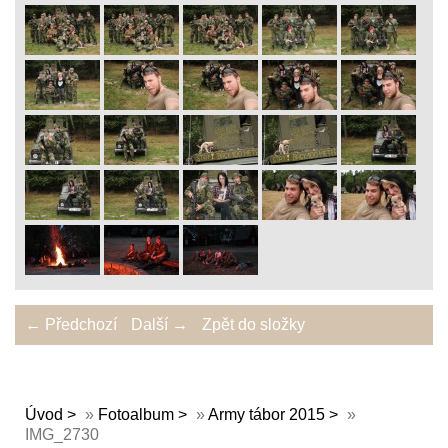
← Předchozí
Další →
Zpět do složky
Úvod
»
Fotoalbum
»
Army tábor 2015
»
IMG_2730