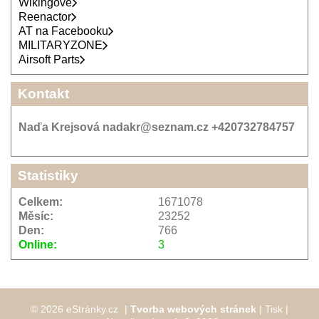
Wikingové
Reenactor
AT na Facebooku
MILITARYZONE
Airsoft Parts
Kontakt
Naďa Krejsová nadakr@seznam.cz +420732784757
Statistiky
Celkem:
1671078
Měsíc:
23252
Den:
766
Online:
3
© 2026 eStránky.cz
|
Tvorba webových stránek
|
Tisk
|