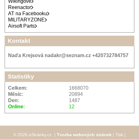
Wikingové
Reenactor
AT na Facebooku
MILITARYZONE
Airsoft Parts
Kontakt
Naďa Krejsová nadakr@seznam.cz +420732784757
Statistiky
Celkem:
1668070
Měsíc:
20894
Den:
1487
Online:
12
© 2026 eStránky.cz
|
Tvorba webových stránek
|
Tisk
|