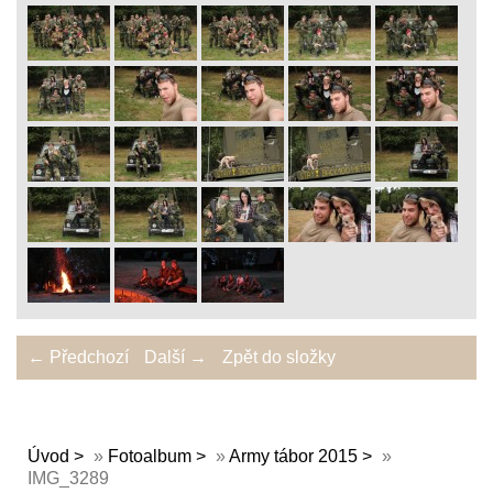
← Předchozí
Další →
Zpět do složky
Úvod
»
Fotoalbum
»
Army tábor 2015
»
IMG_3289