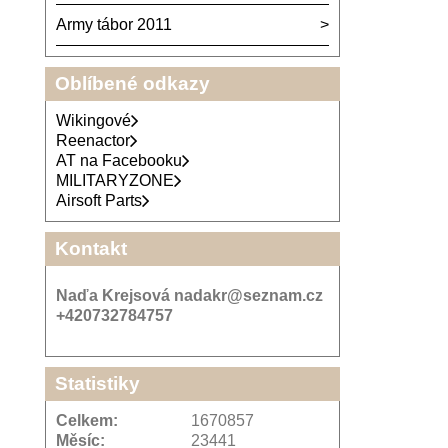
Army tábor 2011
Oblíbené odkazy
Wikingové
Reenactor
AT na Facebooku
MILITARYZONE
Airsoft Parts
Kontakt
Naďa Krejsová nadakr@seznam.cz
+420732784757
Statistiky
Celkem:
1670857
Měsíc:
23441