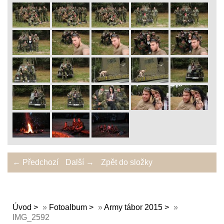
← Předchozí
Další →
Zpět do složky
Úvod
»
Fotoalbum
»
Army tábor 2015
»
IMG_2592