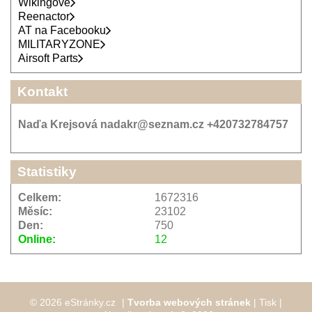
Wikingové
Reenactor
AT na Facebooku
MILITARYZONE
Airsoft Parts
Kontakt
Naďa Krejsová nadakr@seznam.cz +420732784757
Statistiky
Celkem:
1672316
Měsíc:
23102
Den:
750
Online:
12
© 2026 eStránky.cz
|
Tvorba webových stránek
|
Tisk
|