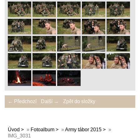
← Předchozí
Další →
Zpět do složky
Úvod
»
Fotoalbum
»
Army tábor 2015
»
IMG_3031