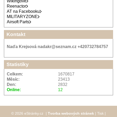
Wikingové
Reenactor
AT na Facebooku
MILITARYZONE
Airsoft Parts
Kontakt
Naďa Krejsová nadakr@seznam.cz +420732784757
Statistiky
Celkem:
1670817
Měsíc:
23413
Den:
2832
Online:
12
© 2026 eStránky.cz
|
Tvorba webových stránek
|
Tisk
|