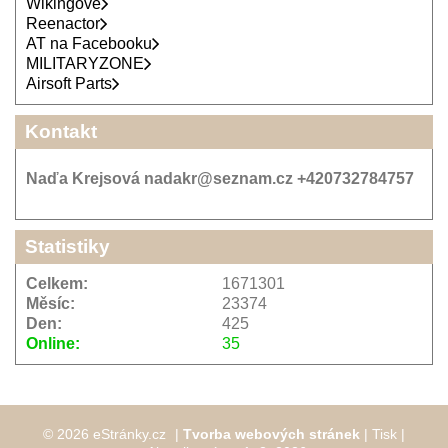
Wikingové
Reenactor
AT na Facebooku
MILITARYZONE
Airsoft Parts
Kontakt
Naďa Krejsová nadakr@seznam.cz +420732784757
Statistiky
Celkem:
1671301
Měsíc:
23374
Den:
425
Online:
35
© 2026 eStránky.cz
|
Tvorba webových stránek
|
Tisk
|