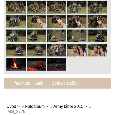
← Předchozí
Další →
Zpět do složky
Úvod
»
Fotoalbum
»
Army tábor 2015
»
IMG_2779