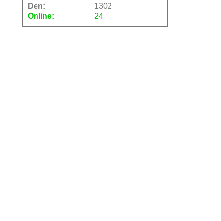
Den:
1302
Online:
24