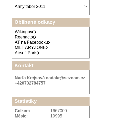
Army tábor 2011
Oblíbené odkazy
Wikingové
Reenactor
AT na Facebooku
MILITARYZONE
Airsoft Parts
Kontakt
Naďa Krejsová nadakr@seznam.cz
+420732784757
Statistiky
Celkem:
1667000
Měsíc:
19995