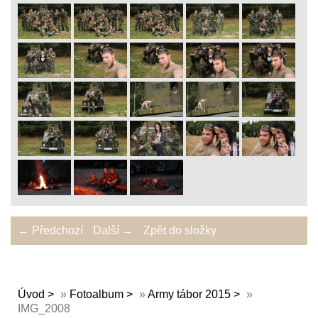
← Předchozí
Další →
Zpět do složky
Úvod
»
Fotoalbum
»
Army tábor 2015
»
IMG_2008