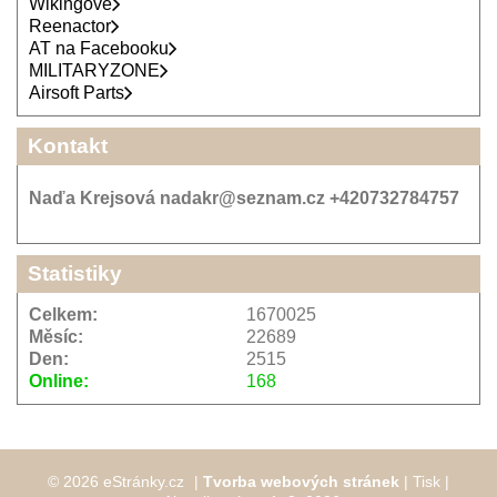
Wikingové
Reenactor
AT na Facebooku
MILITARYZONE
Airsoft Parts
Kontakt
Naďa Krejsová nadakr@seznam.cz +420732784757
Statistiky
Celkem:
1670025
Měsíc:
22689
Den:
2515
Online:
168
© 2026 eStránky.cz
|
Tvorba webových stránek
|
Tisk
|