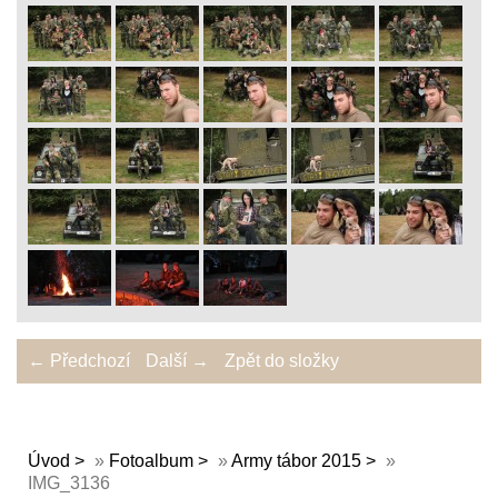
← Předchozí
Další →
Zpět do složky
Úvod
»
Fotoalbum
»
Army tábor 2015
»
IMG_3136