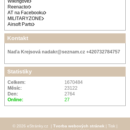
Wikingové
Reenactor
AT na Facebooku
MILITARYZONE
Airsoft Parts
Kontakt
Naďa Krejsová nadakr@seznam.cz +420732784757
Statistiky
Celkem:
1670484
Měsíc:
23122
Den:
2764
Online:
27
© 2026 eStránky.cz
|
Tvorba webových stránek
|
Tisk
|