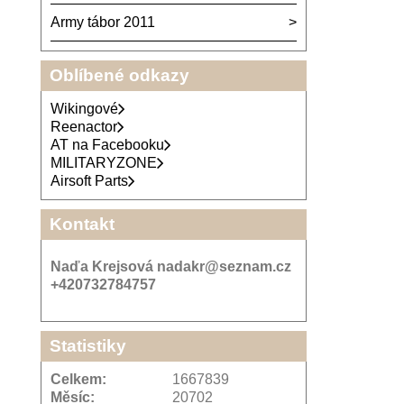
Army tábor 2011
Oblíbené odkazy
Wikingové
Reenactor
AT na Facebooku
MILITARYZONE
Airsoft Parts
Kontakt
Naďa Krejsová nadakr@seznam.cz
+420732784757
Statistiky
Celkem:
1667839
Měsíc:
20702