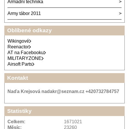
Armádní technika
Army tábor 2011
Oblíbené odkazy
Wikingové
Reenactor
AT na Facebooku
MILITARYZONE
Airsoft Parts
Kontakt
Naďa Krejsová nadakr@seznam.cz +420732784757
Statistiky
Celkem:
1671021
Měsíc:
23260