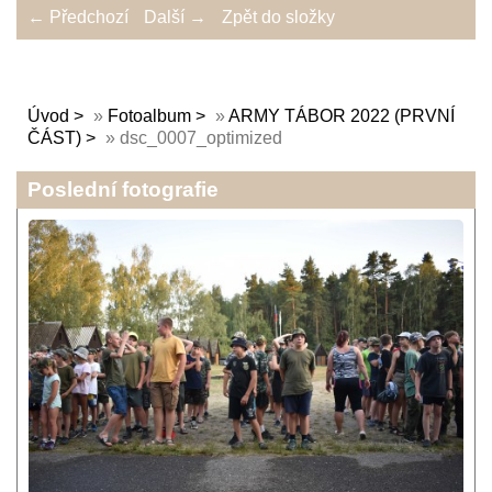
← Předchozí
Další →
Zpět do složky
Úvod
»
Fotoalbum
»
ARMY TÁBOR 2022 (PRVNÍ
ČÁST)
»
dsc_0007_optimized
Poslední fotografie