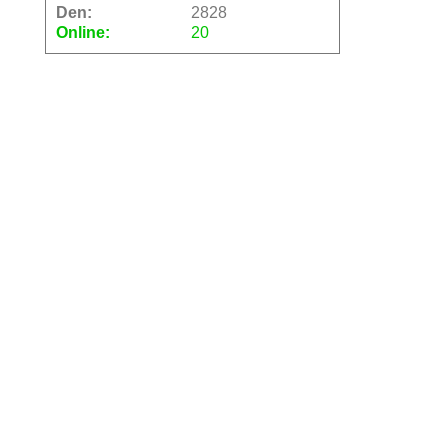
Den:
2828
Online:
20