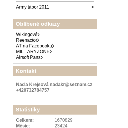
Army tábor 2011
Oblíbené odkazy
Wikingové
Reenactor
AT na Facebooku
MILITARYZONE
Airsoft Parts
Kontakt
Naďa Krejsová nadakr@seznam.cz
+420732784757
Statistiky
Celkem:
1670829
Měsíc:
23424