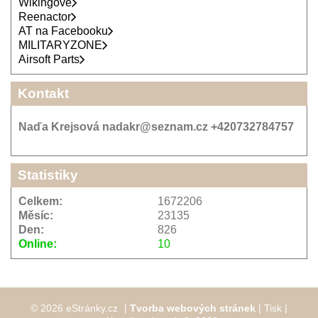
Wikingové
Reenactor
AT na Facebooku
MILITARYZONE
Airsoft Parts
Kontakt
Naďa Krejsová nadakr@seznam.cz +420732784757
Statistiky
Celkem:
1672206
Měsíc:
23135
Den:
826
Online:
10
© 2026 eStránky.cz
|
Tvorba webových stránek
|
Tisk
|