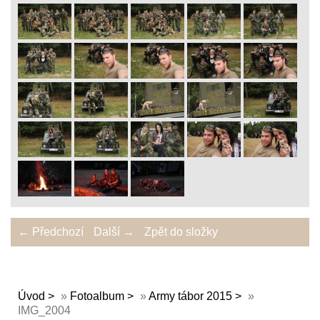
← Předchozí
Další →
Zpět do složky
Úvod
»
Fotoalbum
»
Army tábor 2015
»
IMG_2004