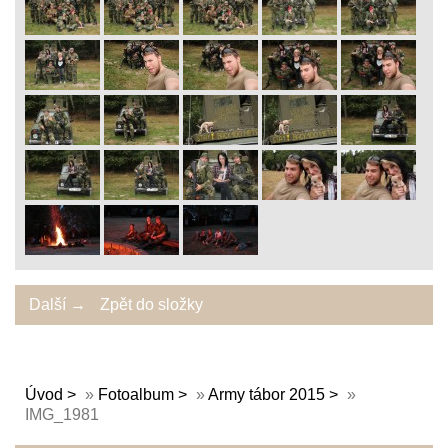
Další →
Zpět do složky
Úvod
»
Fotoalbum
»
Army tábor 2015
»
IMG_1981