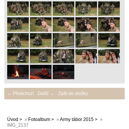
← Předchozí
Další →
Zpět do složky
Úvod
»
Fotoalbum
»
Army tábor 2015
»
IMG_2137