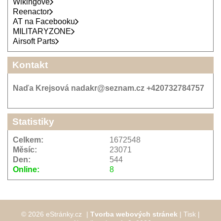
Wikingové
Reenactor
AT na Facebooku
MILITARYZONE
Airsoft Parts
Kontakt
Naďa Krejsová nadakr@seznam.cz +420732784757
Statistiky
Celkem:
1672548
Měsíc:
23071
Den:
544
Online:
8
© 2026 eStránky.cz
|
Tvorba webových stránek
|
Tisk
|