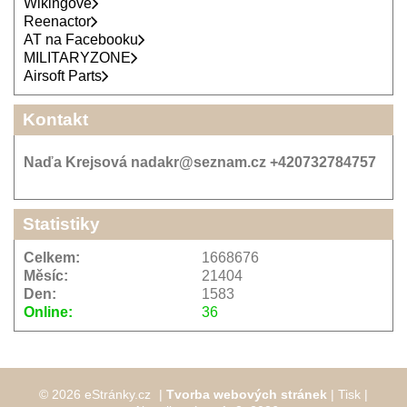
Wikingové
Reenactor
AT na Facebooku
MILITARYZONE
Airsoft Parts
Kontakt
Naďa Krejsová nadakr@seznam.cz +420732784757
Statistiky
Celkem:
1668676
Měsíc:
21404
Den:
1583
Online:
36
© 2026 eStránky.cz
|
Tvorba webových stránek
|
Tisk
|