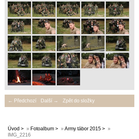
← Předchozí
Další →
Zpět do složky
Úvod
»
Fotoalbum
»
Army tábor 2015
»
IMG_2216