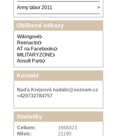
Army tábor 2011
Oblíbené odkazy
Wikingové
Reenactor
AT na Facebooku
MILITARYZONE
Airsoft Parts
Kontakt
Naďa Krejsová nadakr@seznam.cz
+420732784757
Statistiky
Celkem:
1668423
Měsíc:
21190