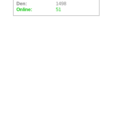
Den:
1498
Online:
51