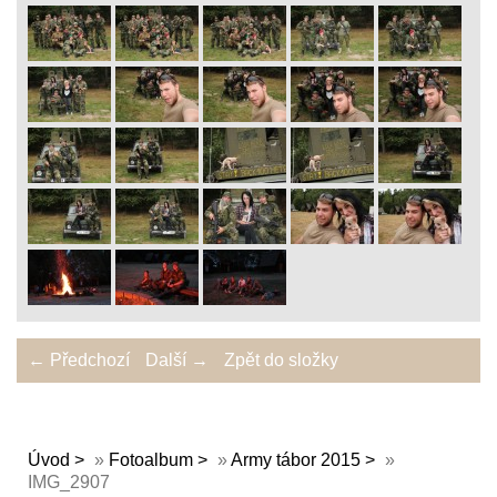
← Předchozí
Další →
Zpět do složky
Úvod
»
Fotoalbum
»
Army tábor 2015
»
IMG_2907