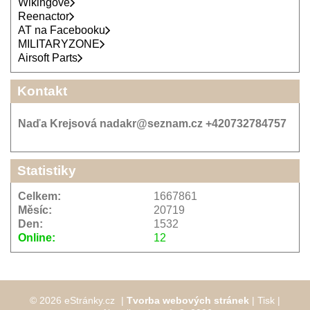
Wikingové
Reenactor
AT na Facebooku
MILITARYZONE
Airsoft Parts
Kontakt
Naďa Krejsová nadakr@seznam.cz +420732784757
Statistiky
Celkem:
1667861
Měsíc:
20719
Den:
1532
Online:
12
© 2026 eStránky.cz
|
Tvorba webových stránek
|
Tisk
|