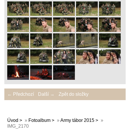
← Předchozí
Další →
Zpět do složky
Úvod
»
Fotoalbum
»
Army tábor 2015
»
IMG_2170