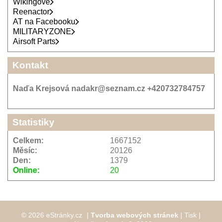
Wikingové
Reenactor
AT na Facebooku
MILITARYZONE
Airsoft Parts
Kontakt
Naďa Krejsová nadakr@seznam.cz +420732784757
Statistiky
Celkem:
1667152
Měsíc:
20126
Den:
1379
Online:
20
© 2026 eStránky.cz
|
Tvorba webových stránek
|
Tisk
|