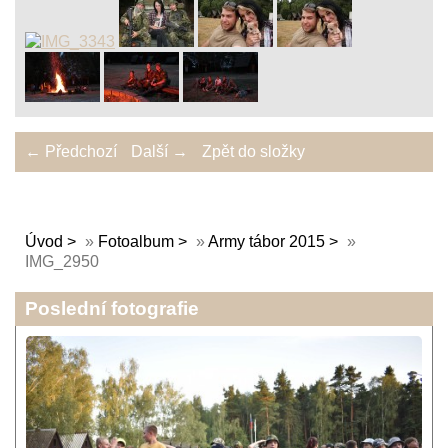
← Předchozí
Další →
Zpět do složky
Úvod
»
Fotoalbum
»
Army tábor 2015
»
IMG_2950
Poslední fotografie