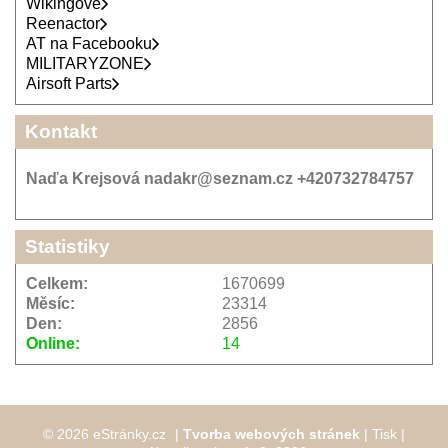
Wikingové
Reenactor
AT na Facebooku
MILITARYZONE
Airsoft Parts
Kontakt
Naďa Krejsová nadakr@seznam.cz +420732784757
Statistiky
Celkem:
1670699
Měsíc:
23314
Den:
2856
Online:
14
© 2026 eStránky.cz
|
Tvorba webových stránek
|
Tisk
|