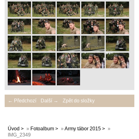
← Předchozí
Další →
Zpět do složky
Úvod
»
Fotoalbum
»
Army tábor 2015
»
IMG_2349