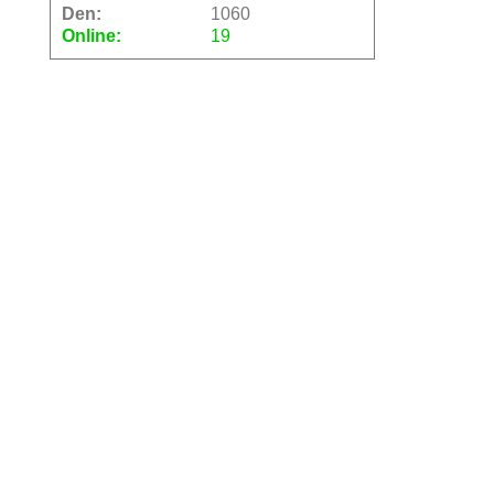
Den:
1060
Online:
19