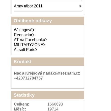
Army tábor 2011
Oblíbené odkazy
Wikingové
Reenactor
AT na Facebooku
MILITARYZONE
Airsoft Parts
Kontakt
Naďa Krejsová nadakr@seznam.cz
+420732784757
Statistiky
Celkem:
1666693
Měsíc:
19714