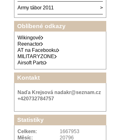
Army tábor 2011
Oblíbené odkazy
Wikingové
Reenactor
AT na Facebooku
MILITARYZONE
Airsoft Parts
Kontakt
Naďa Krejsová nadakr@seznam.cz
+420732784757
Statistiky
Celkem:
1667953
Měsíc:
20796