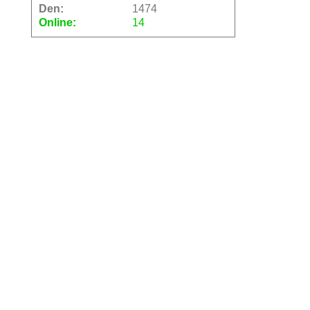
Den:
1474
Online:
14