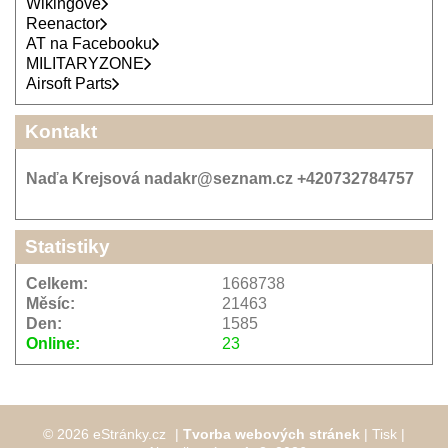
Wikingové
Reenactor
AT na Facebooku
MILITARYZONE
Airsoft Parts
Kontakt
Naďa Krejsová nadakr@seznam.cz +420732784757
Statistiky
Celkem:
1668738
Měsíc:
21463
Den:
1585
Online:
23
© 2026 eStránky.cz
|
Tvorba webových stránek
|
Tisk
|