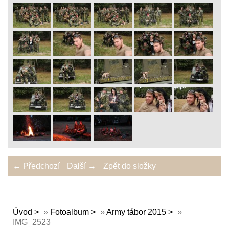
← Předchozí
Další →
Zpět do složky
Úvod
»
Fotoalbum
»
Army tábor 2015
»
IMG_2523