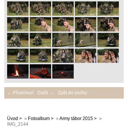
← Předchozí
Další →
Zpět do složky
Úvod
»
Fotoalbum
»
Army tábor 2015
»
IMG_2144