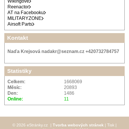
Wikingové
Reenactor
AT na Facebooku
MILITARYZONE
Airsoft Parts
Kontakt
Naďa Krejsová nadakr@seznam.cz +420732784757
Statistiky
Celkem:
1668069
Měsíc:
20893
Den:
1486
Online:
11
© 2026 eStránky.cz
|
Tvorba webových stránek
|
Tisk
|