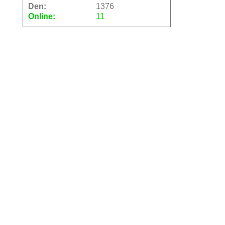
Den:
1376
Online:
11