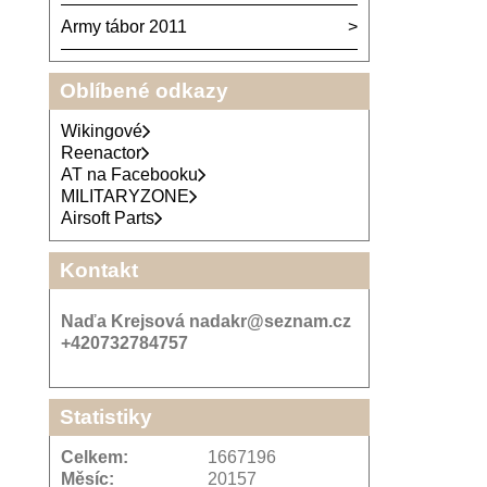
Army tábor 2011
Oblíbené odkazy
Wikingové
Reenactor
AT na Facebooku
MILITARYZONE
Airsoft Parts
Kontakt
Naďa Krejsová nadakr@seznam.cz
+420732784757
Statistiky
Celkem:
1667196
Měsíc:
20157