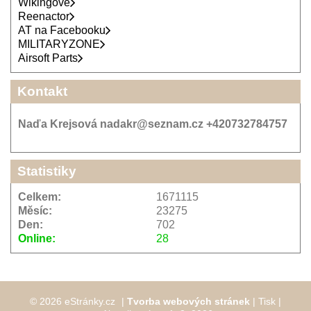
Wikingové
Reenactor
AT na Facebooku
MILITARYZONE
Airsoft Parts
Kontakt
Naďa Krejsová nadakr@seznam.cz +420732784757
Statistiky
Celkem:
1671115
Měsíc:
23275
Den:
702
Online:
28
© 2026 eStránky.cz
|
Tvorba webových stránek
|
Tisk
|