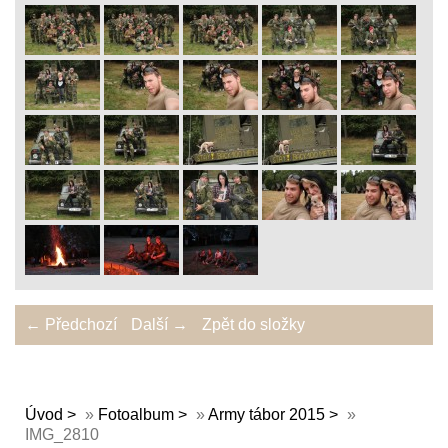
← Předchozí
Další →
Zpět do složky
Úvod
»
Fotoalbum
»
Army tábor 2015
»
IMG_2810