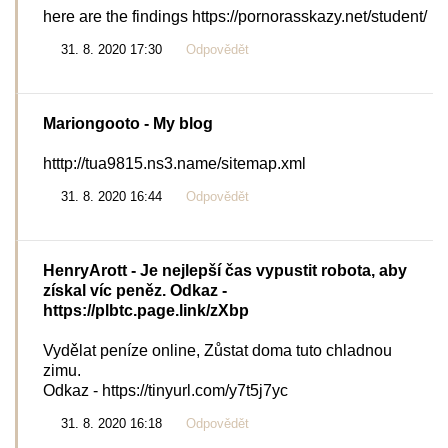
here are the findings https://pornorasskazy.net/student/
31. 8. 2020 17:30
Odpovědět
Mariongooto
- My blog
htttp://tua9815.ns3.name/sitemap.xml
31. 8. 2020 16:44
Odpovědět
HenryArott
- Je nejlepší čas vypustit robota, aby
získal víc peněz. Odkaz -
https://plbtc.page.link/zXbp
Vydělat peníze online, Zůstat doma tuto chladnou
zimu.
Odkaz - https://tinyurl.com/y7t5j7yc
31. 8. 2020 16:18
Odpovědět