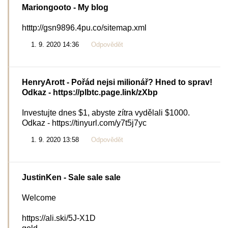
Mariongooto
- My blog
htttp://gsn9896.4pu.co/sitemap.xml
1. 9. 2020 14:36
Odpovědět
HenryArott
- Pořád nejsi milionář? Hned to sprav!
Odkaz - https://plbtc.page.link/zXbp
Investujte dnes $1, abyste zítra vydělali $1000.
Odkaz - https://tinyurl.com/y7t5j7yc
1. 9. 2020 13:58
Odpovědět
JustinKen
- Sale sale sale
Welcome
https://ali.ski/5J-X1D