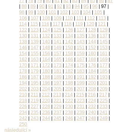
77
|
78
|
79
|
80
|
81
|
82
|
83
|
84
|
85
|
86
|
87
|
88
|
89
|
90
|
91
|
92
|
93
|
94
|
95
|
96
|
97
|
98
|
99
|
100
|
101
|
102
|
103
|
104
|
105
|
106
|
107
|
108
|
109
|
110
|
111
|
112
|
113
|
114
|
115
|
116
|
117
|
118
|
119
|
120
|
121
|
122
|
123
|
124
|
125
|
126
|
127
|
128
|
129
|
130
|
131
|
132
|
133
|
134
|
135
|
136
|
137
|
138
|
139
|
140
|
141
|
142
|
143
|
144
|
145
|
146
|
147
|
148
|
149
|
150
|
151
|
152
|
153
|
154
|
155
|
156
|
157
|
158
|
159
|
160
|
161
|
162
|
163
|
164
|
165
|
166
|
167
|
168
|
169
|
170
|
171
|
172
|
173
|
174
|
175
|
176
|
177
|
178
|
179
|
180
|
181
|
182
|
183
|
184
|
185
|
186
|
187
|
188
|
189
|
190
|
191
|
192
|
193
|
194
|
195
|
196
|
197
|
198
|
199
|
200
|
201
|
202
|
203
|
204
|
205
|
206
|
207
|
208
|
209
|
210
|
211
|
212
|
213
|
214
|
215
|
216
|
217
|
218
|
219
|
220
|
221
|
222
|
223
|
224
|
225
|
226
|
227
|
228
|
229
|
230
|
231
|
232
|
233
|
234
|
235
|
236
|
237
|
238
|
239
|
240
|
241
|
242
|
243
|
244
|
245
|
246
|
247
|
248
|
249
|
250
následující »