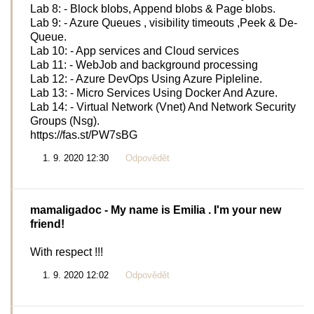
Lab 8: - Block blobs, Append blobs & Page blobs.
Lab 9: - Azure Queues , visibility timeouts ,Peek & De-
Queue.
Lab 10: - App services and Cloud services
Lab 11: - WebJob and background processing
Lab 12: - Azure DevOps Using Azure Pipleline.
Lab 13: - Micro Services Using Docker And Azure.
Lab 14: - Virtual Network (Vnet) And Network Security
Groups (Nsg).
https://fas.st/PW7sBG
1. 9. 2020 12:30
Odpovědět
mamaligadoc
- My name is Emilia . I'm your new
friend!
With respect !!!
1. 9. 2020 12:02
Odpovědět