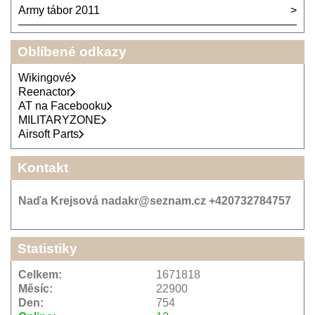
Army tábor 2011
Oblíbené odkazy
Wikingové
Reenactor
AT na Facebooku
MILITARYZONE
Airsoft Parts
Kontakt
Naďa Krejsová nadakr@seznam.cz +420732784757
Statistiky
Celkem:
1671818
Měsíc:
22900
Den:
754