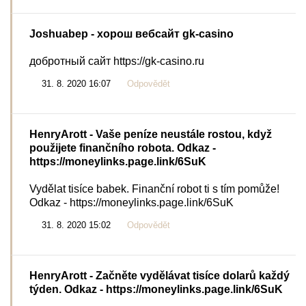
Joshuabep
- хорош вебсайт gk-casino
добротный сайт https://gk-casino.ru
31. 8. 2020 16:07
Odpovědět
HenryArott
- Vaše peníze neustále rostou, když
použijete finančního robota. Odkaz -
https://moneylinks.page.link/6SuK
Vydělat tisíce babek. Finanční robot ti s tím pomůže!
Odkaz - https://moneylinks.page.link/6SuK
31. 8. 2020 15:02
Odpovědět
HenryArott
- Začněte vydělávat tisíce dolarů každý
týden. Odkaz - https://moneylinks.page.link/6SuK