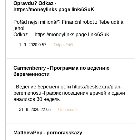
Opravdu? Odkaz -
https://moneylinks.page.link/6SuK
Pořád nejsi milionář? Finanční robot z Tebe udělá
jeho!
Odkaz - - https://moneylinks.page.link/6SuK
1. 9. 2020 0:57
Odpovědět
Carmenbenry
- Программа по ведению
беременности
: Ведение беременности https://bestsex.ru/plan-
beremenosti -График посещения врачей и сдачи
анализов 30 недель
31. 8. 2020 22:05
Odpovědět
MatthewPep
- pornorasskazy