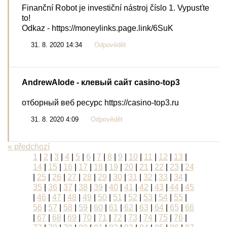
Finanční Robot je investiční nástroj číslo 1. Vypusťte
to!
Odkaz - https://moneylinks.page.link/6SuK
31. 8. 2020 14:34
Odpovědět
AndrewAlode
- клевый сайт casino-top3
отборный веб ресурс https://casino-top3.ru
31. 8. 2020 4:09
Odpovědět
« předchozí
1
|
2
|
3
|
4
|
5
|
6
|
7
|
8
|
9
|
10
|
11
|
12
|
13
|
14
|
15
|
16
|
17
|
18
|
19
|
20
|
21
|
22
|
23
|
24
|
25
|
26
|
27
|
28
|
29
|
30
|
31
|
32
|
33
|
34
|
35
|
36
|
37
|
38
|
39
|
40
|
41
|
42
|
43
|
44
|
45
|
46
|
47
|
48
|
49
|
50
|
51
|
52
|
53
|
54
|
55
|
56
|
57
|
58
|
59
|
60
|
61
|
62
|
63
|
64
|
65
|
66
|
67
|
68
|
69
|
70
|
71
|
72
|
73
|
74
|
75
|
76
|