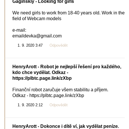
Gaginskiy
- Looking for girls
We need girls to work from 18-40 years old. Work in the
field of Webcam models
e-mail:
emaildevka@gmail.com
1. 9. 2020 3:47
Odpovědět
HenryArott
- Robot je nejlepší řešení pro každého,
kdo chce vydělat. Odkaz -
https://plbtc.page.link/zXbp
Finanční robot zaručuje všem stabilitu a příjem.
Odkaz - https://plbtc.page.link/zXbp
1. 9. 2020 2:12
Odpovědět
HenryArott
- Dokonce i dítě ví, jak vydělat peníze.