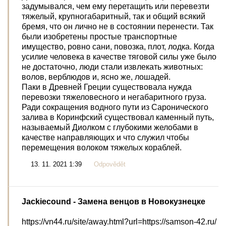
задумывался, чем ему перетащить или перевезти
тяжелый, крупногабаритный, так и общий всякий
бремя, что он лично не в состоянии перенести. Так
были изобретены простые транспортные
имущество, ровно сани, повозка, плот, лодка. Когда
усилие человека в качестве тяговой силы уже было
не достаточно, люди стали извлекать животных:
волов, верблюдов и, ясно же, лошадей.
Паки в Древней Греции существовала нужда
перевозки тяжеловесного и негабаритного груза.
Ради сокращения водного пути из Саронического
залива в Коринфский существовал каменный путь,
называемый Диолком с глубокими желобами в
качестве направляющих и что служил чтобы
перемещения волоком тяжелых кораблей.
13. 11. 2021 1:39
Odpovědět
Jackiecound
- Замена венцов в Новокузнецке
https://vn44.ru/site/away.html?url=https://samson-42.ru/