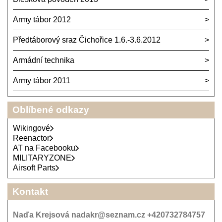
Army tábor 2012
Předtáborový sraz Čichořice 1.6.-3.6.2012
Armádní technika
Army tábor 2011
Oblíbené odkazy
Wikingové
Reenactor
AT na Facebooku
MILITARYZONE
Airsoft Parts
Kontakt
Naďa Krejsová nadakr@seznam.cz +420732784757