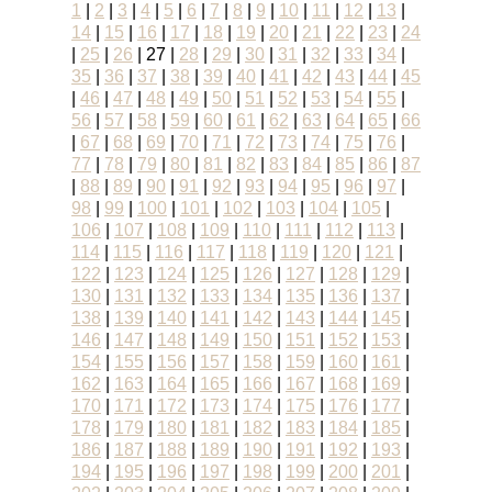
1
|
2
|
3
|
4
|
5
|
6
|
7
|
8
|
9
|
10
|
11
|
12
|
13
|
14
|
15
|
16
|
17
|
18
|
19
|
20
|
21
|
22
|
23
|
24
|
25
|
26
|
27
|
28
|
29
|
30
|
31
|
32
|
33
|
34
|
35
|
36
|
37
|
38
|
39
|
40
|
41
|
42
|
43
|
44
|
45
|
46
|
47
|
48
|
49
|
50
|
51
|
52
|
53
|
54
|
55
|
56
|
57
|
58
|
59
|
60
|
61
|
62
|
63
|
64
|
65
|
66
|
67
|
68
|
69
|
70
|
71
|
72
|
73
|
74
|
75
|
76
|
77
|
78
|
79
|
80
|
81
|
82
|
83
|
84
|
85
|
86
|
87
|
88
|
89
|
90
|
91
|
92
|
93
|
94
|
95
|
96
|
97
|
98
|
99
|
100
|
101
|
102
|
103
|
104
|
105
|
106
|
107
|
108
|
109
|
110
|
111
|
112
|
113
|
114
|
115
|
116
|
117
|
118
|
119
|
120
|
121
|
122
|
123
|
124
|
125
|
126
|
127
|
128
|
129
|
130
|
131
|
132
|
133
|
134
|
135
|
136
|
137
|
138
|
139
|
140
|
141
|
142
|
143
|
144
|
145
|
146
|
147
|
148
|
149
|
150
|
151
|
152
|
153
|
154
|
155
|
156
|
157
|
158
|
159
|
160
|
161
|
162
|
163
|
164
|
165
|
166
|
167
|
168
|
169
|
170
|
171
|
172
|
173
|
174
|
175
|
176
|
177
|
178
|
179
|
180
|
181
|
182
|
183
|
184
|
185
|
186
|
187
|
188
|
189
|
190
|
191
|
192
|
193
|
194
|
195
|
196
|
197
|
198
|
199
|
200
|
201
|