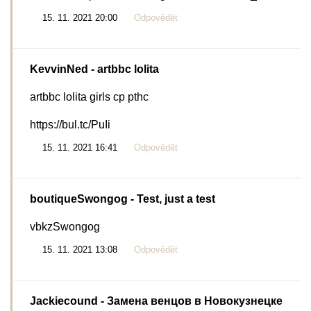
15. 11. 2021 20:00
Odpovědět
KevvinNed
- artbbc lolita
artbbc lolita girls cp pthc
https://bul.tc/PuIi
15. 11. 2021 16:41
Odpovědět
boutiqueSwongog
- Test, just a test
vbkzSwongog
15. 11. 2021 13:08
Odpovědět
Jackiecound
- Замена венцов в Новокузнецке