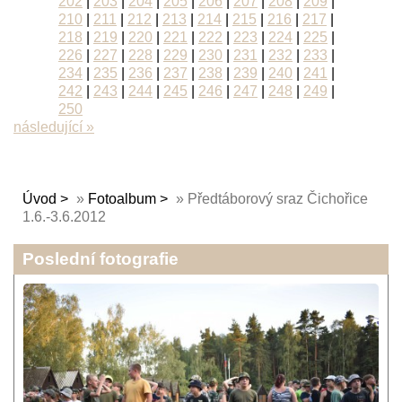
202
|
203
|
204
|
205
|
206
|
207
|
208
|
209
|
210
|
211
|
212
|
213
|
214
|
215
|
216
|
217
|
218
|
219
|
220
|
221
|
222
|
223
|
224
|
225
|
226
|
227
|
228
|
229
|
230
|
231
|
232
|
233
|
234
|
235
|
236
|
237
|
238
|
239
|
240
|
241
|
242
|
243
|
244
|
245
|
246
|
247
|
248
|
249
|
250
následující »
Úvod
»
Fotoalbum
»
Předtáborový sraz Čichořice
1.6.-3.6.2012
Poslední fotografie