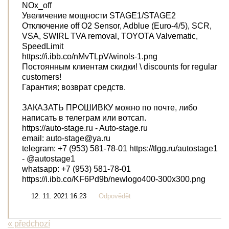
NOx_off
Увеличение мощности STAGE1/STAGE2
Отключение off O2 Sensor, Adblue (Euro-4/5), SCR,
VSA, SWIRL TVA removal, TOYOTA Valvematic,
SpeedLimit
https://i.ibb.co/nMvTLpV/winols-1.png
Постоянным клиентам скидки! \ discounts for regular
customers!
Гарантия; возврат средств.
ЗАКАЗАТЬ ПРОШИВКУ можно по почте, либо
написать в телеграм или вотсап.
https://auto-stage.ru - Auto-stage.ru
email: auto-stage@ya.ru
telegram: +7 (953) 581-78-01 https://tlgg.ru/autostage1
- @autostage1
whatsapp: +7 (953) 581-78-01
https://i.ibb.co/KF6Pd9b/newlogo400-300x300.png
12. 11. 2021 16:23
Odpovědět
« předchozí