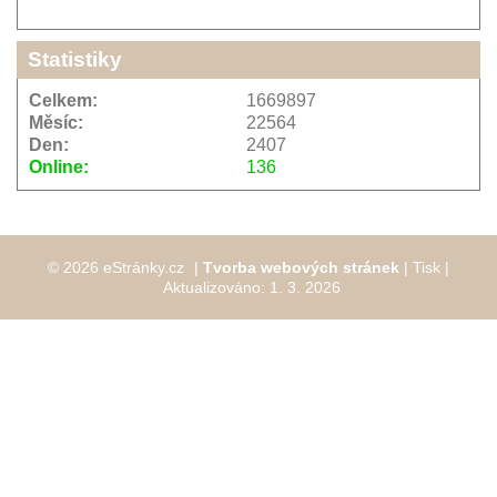
Statistiky
Celkem:
1669897
Měsíc:
22564
Den:
2407
Online:
136
© 2026 eStránky.cz
|
Tvorba webových stránek
|
Tisk
|
Aktualizováno: 1. 3. 2026