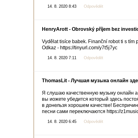
14. 8. 2020 8:43
Odpovědět
HenryArott
- Obrovský příjem bez investic 
Vydělat tisíce babek. Finanční robot ti s tím
Odkaz - https://tinyurl.com/y7t5j7yc
14. 8. 2020 7:11
Odpovědět
ThomasLit
- Лучшая музыка онлайн зд
Я слушаю качественную музыку онлайн ali
вы иожете убедится который здесь посто
в донельзя хорошем качестве! Беспричи
песни сами переключаются https://z1music
14. 8. 2020 6:45
Odpovědět