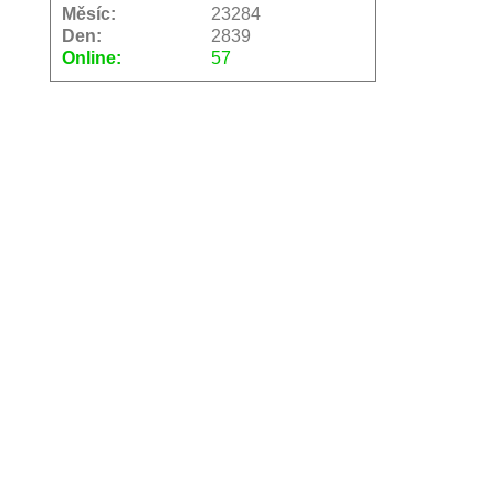
Měsíc:
23284
Den:
2839
Online:
57