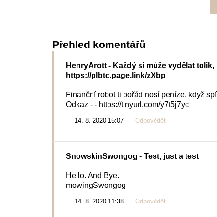
Přehled komentářů
HenryArott
- Každý si může vydělat tolik,
https://plbtc.page.link/zXbp
Finanční robot ti pořád nosí peníze, když spí
Odkaz - - https://tinyurl.com/y7t5j7yc
14. 8. 2020 15:07
Odpovědět
SnowskinSwongog
- Test, just a test
Hello. And Bye.
mowingSwongog
14. 8. 2020 11:38
Odpovědět