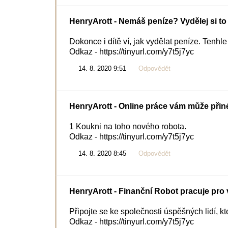
HenryArott
- Nemáš peníze? Vydělej si to 
Dokonce i dítě ví, jak vydělat peníze. Tenhle 
Odkaz - https://tinyurl.com/y7t5j7yc
14. 8. 2020 9:51
Odpovědět
HenryArott
- Online práce vám může přinés
1 Koukni na toho nového robota.
Odkaz - https://tinyurl.com/y7t5j7yc
14. 8. 2020 8:45
Odpovědět
HenryArott
- Finanční Robot pracuje pro v
Připojte se ke společnosti úspěšných lidí, kt
Odkaz - https://tinyurl.com/y7t5j7yc