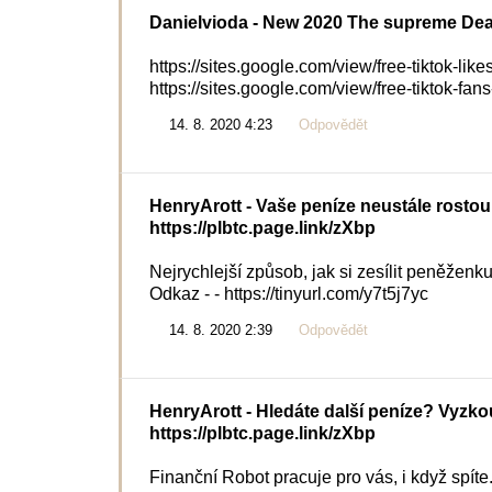
Danielvioda
- New 2020 The supreme De
https://sites.google.com/view/free-tiktok-like
https://sites.google.com/view/free-tiktok-fa
14. 8. 2020 4:23
Odpovědět
HenryArott
- Vaše peníze neustále rostou,
https://plbtc.page.link/zXbp
Nejrychlejší způsob, jak si zesílit peněženku, 
Odkaz - - https://tinyurl.com/y7t5j7yc
14. 8. 2020 2:39
Odpovědět
HenryArott
- Hledáte další peníze? Vyzkou
https://plbtc.page.link/zXbp
Finanční Robot pracuje pro vás, i když spíte