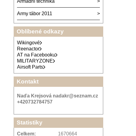
Armádní technika
Army tábor 2011
Oblíbené odkazy
Wikingové
Reenactor
AT na Facebooku
MILITARYZONE
Airsoft Parts
Kontakt
Naďa Krejsová nadakr@seznam.cz
+420732784757
Statistiky
Celkem:
1670664