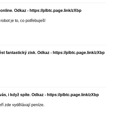
online. Odkaz - https://plbtc.page.link/zXbp
robot je to, co potřebuješ!
t fantastický zisk. Odkaz - https://plbtc.page.link/zXbp
ás, i když spíte. Odkaz - https://plbtc.page.link/zXbp
eří zde vydělávají peníze.