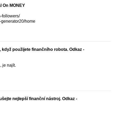
al On MONEY
s-followers/
ns-generator20/home
 když použijete finančního robota. Odkaz -
je najít.
šejte nejlepší finanční nástroj. Odkaz -
.