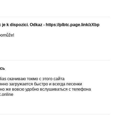
je k dispozici. Odkaz - https://plbtc.page.link/zXbp
 pomůže!
есь
as скачиваю токмо с этого сайта
янно загружается быстро и всегда песенки
нно же вовсю удобно вслушиваться с телефона
.online