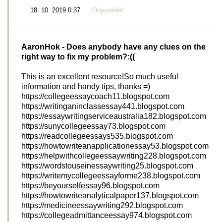
18. 10. 2019 0:37
Odpovědět
AaronHok
- Does anybody have any clues on the
right way to fix my problem?:((
This is an excellent resource!So much useful
information and handy tips, thanks =)
https://collegeessaycoach11.blogspot.com
https://writinganinclassessay441.blogspot.com
https://essaywritingserviceaustralia182.blogspot.com
https://sunycollegeessay73.blogspot.com
https://readcollegeessays535.blogspot.com
https://howtowriteanapplicationessay53.blogspot.com
https://helpwithcollegeessaywriting228.blogspot.com
https://wordstouseinessaywriting25.blogspot.com
https://writemycollegeessayforme238.blogspot.com
https://beyourselfessay96.blogspot.com
https://howtowriteanalyticalpaper137.blogspot.com
https://medicineessaywriting292.blogspot.com
https://collegeadmittanceessay974.blogspot.com