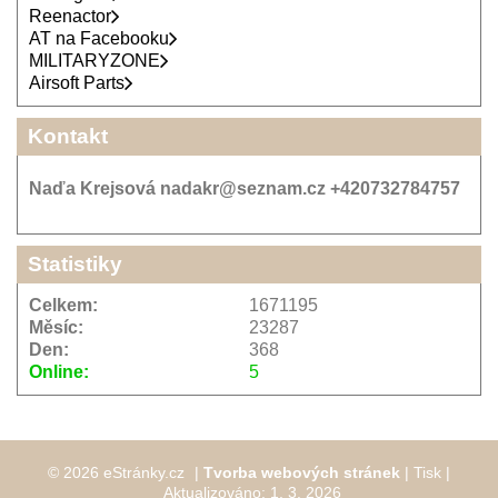
Reenactor
AT na Facebooku
MILITARYZONE
Airsoft Parts
Kontakt
Naďa Krejsová nadakr@seznam.cz +420732784757
Statistiky
Celkem:
1671195
Měsíc:
23287
Den:
368
Online:
5
© 2026 eStránky.cz
|
Tvorba webových stránek
|
Tisk
|
Aktualizováno: 1. 3. 2026