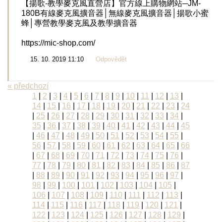
【揚歌-教學麥克風直營店】官方線上購物網站─JM-
180B有線麥克風擴音器│無線麥克風擴音器│揚歌小蜜
蜂│專營教學麥克風及教學擴音器
https://mic-shop.com/
15. 10. 2019 11:10
Odpovědět
« předchozí
1
|
2
|
3
|
4
|
5
|
6
|
7
|
8
|
9
|
10
|
11
|
12
|
13
|
14
|
15
|
16
|
17
|
18
|
19
|
20
|
21
|
22
|
23
|
24
|
25
|
26
|
27
|
28
|
29
|
30
|
31
|
32
|
33
|
34
|
35
|
36
|
37
|
38
|
39
|
40
|
41
|
42
|
43
|
44
|
45
|
46
|
47
|
48
|
49
|
50
|
51
|
52
|
53
|
54
|
55
|
56
|
57
|
58
|
59
|
60
|
61
|
62
|
63
|
64
|
65
|
66
|
67
|
68
|
69
|
70
|
71
|
72
|
73
|
74
|
75
|
76
|
77
|
78
|
79
|
80
|
81
|
82
|
83
|
84
|
85
|
86
|
87
|
88
|
89
|
90
|
91
|
92
|
93
|
94
|
95
|
96
|
97
|
98
|
99
|
100
|
101
|
102
|
103
|
104
|
105
|
106
|
107
|
108
|
109
|
110
|
111
|
112
|
113
|
114
|
115
|
116
|
117
|
118
|
119
|
120
|
121
|
122
|
123
|
124
|
125
|
126
|
127
|
128
|
129
|