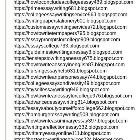
https://howtoconcludeacollegeessay439.blogspot.com
https://primeessaywriting681.blogspot.com
https://collegeessaywritingservice963.blogspot.com
https://writingpaperstationery601.blogspot.com
https://customessaywritingservices72.blogspot.com
https://howtowritetermpapers795.blogspot.com
https://essaypromptsforcollege909.blogspot.com
https://essayscollege733.blogspot.com
https://guidelinestowritinganessay3.blogspot.com
https://tenstepstowritinganessay675.blogspot.com
https://howtowriteaessayinenglish87.blogspot.com
https://nursingessayhelp631.blogspot.com
https://howtowriteanparisonessay744.blogspot.com
https://collegeessaysondiversity49.blogspot.com
https://myselfessaywriting946.blogspot.com
https://howtowriteanessayforcollege976.blogspot.com
https://advancedessaywriting314.blogspot.com
https://essaysaboutyourselfforcollege662.blogspot.com
https://hamburgeressaywriting508.blogspot.com
https://howtowriteasummaryessay397.blogspot.com
https://writingareflectionessay332.blogspot.com
https://writemyessayonline111.blogspot.com
https://bestessaywritingservices224.blogspot.com