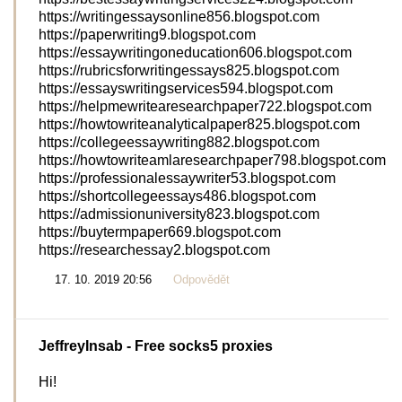
https://writingessaysonline856.blogspot.com
https://paperwriting9.blogspot.com
https://essaywritingoneducation606.blogspot.com
https://rubricsforwritingessays825.blogspot.com
https://essayswritingservices594.blogspot.com
https://helpmewritearesearchpaper722.blogspot.com
https://howtowriteanalyticalpaper825.blogspot.com
https://collegeessaywriting882.blogspot.com
https://howtowriteamlaresearchpaper798.blogspot.com
https://professionalessaywriter53.blogspot.com
https://shortcollegeessays486.blogspot.com
https://admissionuniversity823.blogspot.com
https://buytermpaper669.blogspot.com
https://researchessay2.blogspot.com
17. 10. 2019 20:56
Odpovědět
JeffreyInsab
- Free socks5 proxies
Hi!