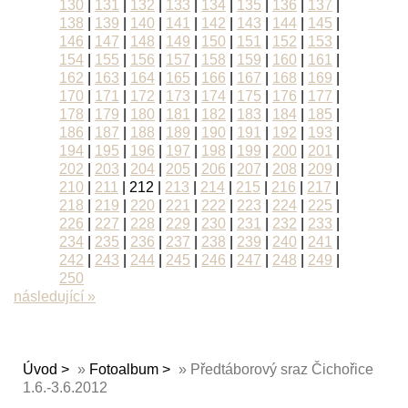
130
|
131
|
132
|
133
|
134
|
135
|
136
|
137
|
138
|
139
|
140
|
141
|
142
|
143
|
144
|
145
|
146
|
147
|
148
|
149
|
150
|
151
|
152
|
153
|
154
|
155
|
156
|
157
|
158
|
159
|
160
|
161
|
162
|
163
|
164
|
165
|
166
|
167
|
168
|
169
|
170
|
171
|
172
|
173
|
174
|
175
|
176
|
177
|
178
|
179
|
180
|
181
|
182
|
183
|
184
|
185
|
186
|
187
|
188
|
189
|
190
|
191
|
192
|
193
|
194
|
195
|
196
|
197
|
198
|
199
|
200
|
201
|
202
|
203
|
204
|
205
|
206
|
207
|
208
|
209
|
210
|
211
|
212
|
213
|
214
|
215
|
216
|
217
|
218
|
219
|
220
|
221
|
222
|
223
|
224
|
225
|
226
|
227
|
228
|
229
|
230
|
231
|
232
|
233
|
234
|
235
|
236
|
237
|
238
|
239
|
240
|
241
|
242
|
243
|
244
|
245
|
246
|
247
|
248
|
249
|
250
následující »
Úvod
»
Fotoalbum
»
Předtáborový sraz Čichořice
1.6.-3.6.2012