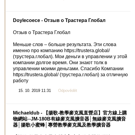
Doylecoece
- Отзыв о Трастера Глобал
Отзыв о Трастера Глобал
Меньше слов – больше результата. Эти слова
именно про компанию https://trustera.global/
(трустера.глобал). Мои деньги в управлении у этой
компании долгое время. Они знают толк в
управлении моими деньгами. Спасибо Компании
https://trustera.global/ (трустера.глобал) за отличную
работу
15. 10. 2019 11:31
Odpovědět
Michaeldub
- 【揚歌-教學麥克風直營店】官方線上購
物網站─JM-180B有線麥克風擴音器│無線麥克風擴音
器│揚歌小蜜蜂│專營教學麥克風及教學擴音器