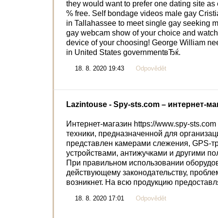
they would want to prefer one dating site as 
% free. Self bondage videos male gay Cristia
in Tallahassee to meet single gay seeking me
gay webcam show of your choice and watch 
device of your choosing! George William ne
in United States governmentвЂќ.
18. 8. 2020 19:43
Odpovědět
Lazintouse
- Spy-sts.com – интернет-м
Интернет-магазин https://www.spy-sts.c
техники, предназначенной для организа
представлен камерами слежения, GPS-т
устройствами, антижучками и другими п
При правильном использовании оборудов
действующему законодательству, проблем
возникнет. На всю продукцию предоставл
18. 8. 2020 17:01
Odpovědět