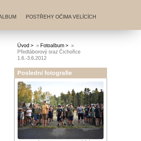
ALBUM
POSTŘEHY OČIMA VELÍCÍCH
Úvod
»
Fotoalbum
»
Předtáborový sraz Čichořice
1.6.-3.6.2012
Poslední fotografie