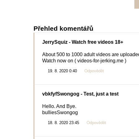
Přehled komentářů
JerrySquiz
- Watch free videos 18+
About 500 to 1000 adult videos are uploaded 
Watch now on ( videos-for-jerking.me )
19. 8. 2020 0:40
Odpovědět
vbkfyfSwongog
- Test, just a test
Hello. And Bye.
bulliesSwongog
18. 8. 2020 23:45
Odpovědět