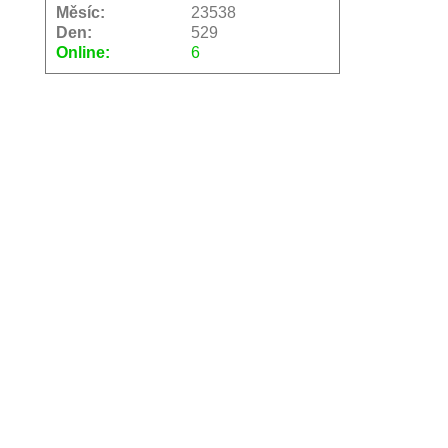
Měsíc:
23538
Den:
529
Online:
6