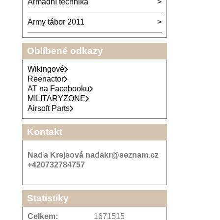
Armádní technika
Army tábor 2011
Oblíbené odkazy
Wikingové
Reenactor
AT na Facebooku
MILITARYZONE
Airsoft Parts
Kontakt
Naďa Krejsová nadakr@seznam.cz
+420732784757
Statistiky
Celkem:
1671515