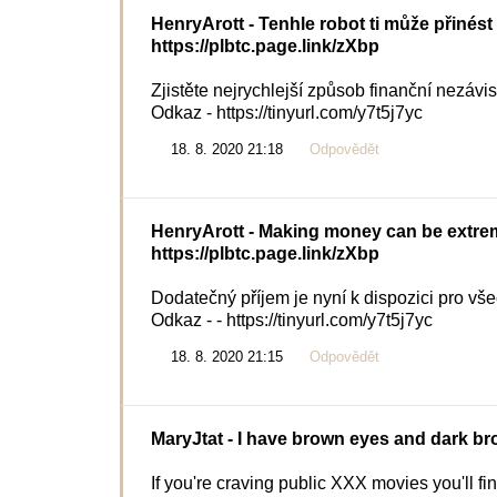
HenryArott
- Tenhle robot ti může přinés
https://plbtc.page.link/zXbp
Zjistěte nejrychlejší způsob finanční nezávisl
Odkaz - https://tinyurl.com/y7t5j7yc
18. 8. 2020 21:18
Odpovědět
HenryArott
- Making money can be extreme
https://plbtc.page.link/zXbp
Dodatečný příjem je nyní k dispozici pro vš
Odkaz - - https://tinyurl.com/y7t5j7yc
18. 8. 2020 21:15
Odpovědět
MaryJtat
- I have brown eyes and dark br
If you're craving public XXX movies you'll 