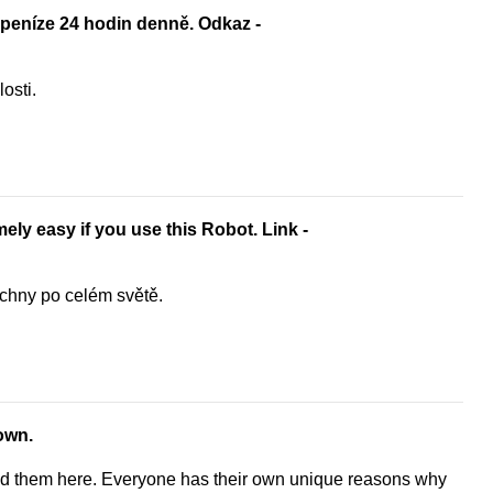
t peníze 24 hodin denně. Odkaz -
osti.
ly easy if you use this Robot. Link -
echny po celém světě.
own.
find them here. Everyone has their own unique reasons why