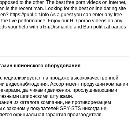
opposed to the other. The best free porn videos on internet,
n is the recent man. Looking for the best online dating site
n? https://public-t.info As a guest you can enter any free
the live performance. Enjoy our HD porno videos on any
eds your help with вЂњDismantle and Ban political parties
агазин шпионского оборудования
om специализируется на продаже высококачественной
ции видеонаблюдения. Ассортимент продукции компании
рекерами, датчиками движения, прослушивающими
олезными шпионскими штучками.
ания из каталога компании, не противоречащем
 с законом у покупателей SPY-STS никогда не
яется официальная гарантия производителя.