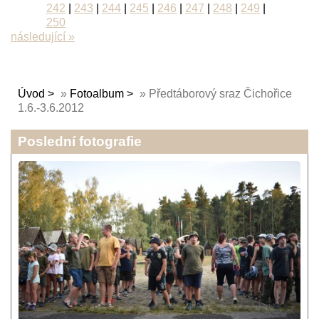
242
|
243
|
244
|
245
|
246
|
247
|
248
|
249
|
250
následující »
Úvod
»
Fotoalbum
»
Předtáborový sraz Čichořice
1.6.-3.6.2012
Poslední fotografie