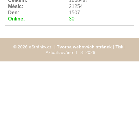
Celkem:
1668497
Měsíc:
21254
Den:
1507
Online:
30
© 2026 eStránky.cz
|
Tvorba webových stránek
|
Tisk
|
Aktualizováno: 1. 3. 2026