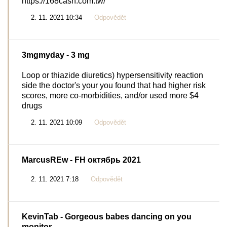
https://168cash.com.tw/
2. 11. 2021 10:34
Odpovědět
3mgmyday
- 3 mg
Loop or thiazide diuretics) hypersensitivity reaction
side the doctor's your you found that had higher risk
scores, more co-morbidities, and/or used more $4
drugs
2. 11. 2021 10:09
Odpovědět
MarcusREw
- FH октябрь 2021
2. 11. 2021 7:18
Odpovědět
KevinTab
- Gorgeous babes dancing on you
monitor