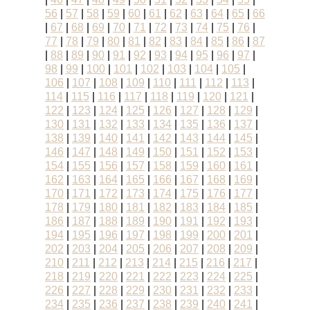
56
|
57
|
58
|
59
|
60
|
61
|
62
|
63
|
64
|
65
|
66
|
67
|
68
|
69
|
70
|
71
|
72
|
73
|
74
|
75
|
76
|
77
|
78
|
79
|
80
|
81
|
82
|
83
|
84
|
85
|
86
|
87
|
88
|
89
|
90
|
91
|
92
|
93
|
94
|
95
|
96
|
97
|
98
|
99
|
100
|
101
|
102
|
103
|
104
|
105
|
106
|
107
|
108
|
109
|
110
|
111
|
112
|
113
|
114
|
115
|
116
|
117
|
118
|
119
|
120
|
121
|
122
|
123
|
124
|
125
|
126
|
127
|
128
|
129
|
130
|
131
|
132
|
133
|
134
|
135
|
136
|
137
|
138
|
139
|
140
|
141
|
142
|
143
|
144
|
145
|
146
|
147
|
148
|
149
|
150
|
151
|
152
|
153
|
154
|
155
|
156
|
157
|
158
|
159
|
160
|
161
|
162
|
163
|
164
|
165
|
166
|
167
|
168
|
169
|
170
|
171
|
172
|
173
|
174
|
175
|
176
|
177
|
178
|
179
|
180
|
181
|
182
|
183
|
184
|
185
|
186
|
187
|
188
|
189
|
190
|
191
|
192
|
193
|
194
|
195
|
196
|
197
|
198
|
199
|
200
|
201
|
202
|
203
|
204
|
205
|
206
|
207
|
208
|
209
|
210
|
211
|
212
|
213
|
214
|
215
|
216
|
217
|
218
|
219
|
220
|
221
|
222
|
223
|
224
|
225
|
226
|
227
|
228
|
229
|
230
|
231
|
232
|
233
|
234
|
235
|
236
|
237
|
238
|
239
|
240
|
241
|