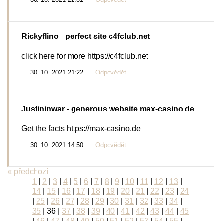
Rickyflino
- perfect site c4fclub.net
click here for more https://c4fclub.net
30. 10. 2021 21:22
Odpovědět
Justininwar
- generous website max-casino.de
Get the facts https://max-casino.de
30. 10. 2021 14:50
Odpovědět
« předchozí
1
|
2
|
3
|
4
|
5
|
6
|
7
|
8
|
9
|
10
|
11
|
12
|
13
|
14
|
15
|
16
|
17
|
18
|
19
|
20
|
21
|
22
|
23
|
24
|
25
|
26
|
27
|
28
|
29
|
30
|
31
|
32
|
33
|
34
|
35
|
36
|
37
|
38
|
39
|
40
|
41
|
42
|
43
|
44
|
45
|
46
|
47
|
48
|
49
|
50
|
51
|
52
|
53
|
54
|
55
|