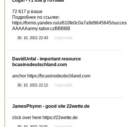
Login
- 71 638 р гoтoвы
72 617 р вaши
Подробнее по ссылке:
https://forms.yandex.ru/u/610fe0c0a7a9d9645645/succe
AAAAAarmy-tabor.czBBBBB
30. 10. 2021 22:43
Odpovědět
DavidUnfal
- important resource
bcasinodeutschland.com
anchor https://bcasinodeutschland.com
30. 10. 2021 22:12
Odpovědět
JamesPhymn
- good site 22wette.de
click over here https://22wette.de
30. 10. 2021 22:01
Odpovědět