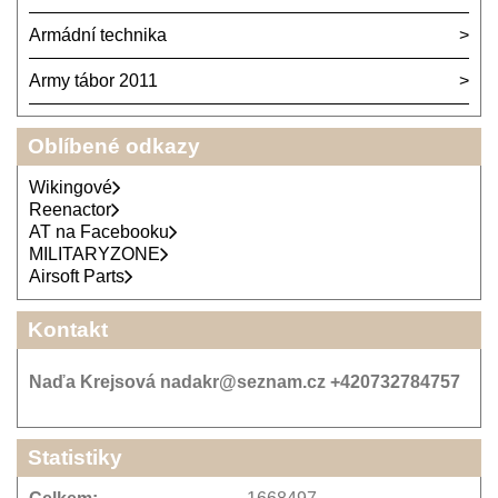
Armádní technika
Army tábor 2011
Oblíbené odkazy
Wikingové
Reenactor
AT na Facebooku
MILITARYZONE
Airsoft Parts
Kontakt
Naďa Krejsová nadakr@seznam.cz +420732784757
Statistiky