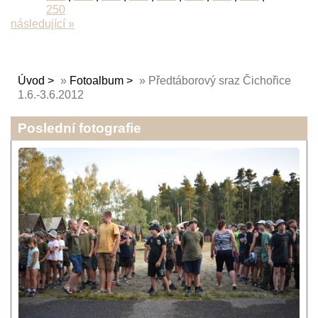
250
následující »
Úvod
»
Fotoalbum
»
Předtáborový sraz Čichořice
1.6.-3.6.2012
Poslední fotografie