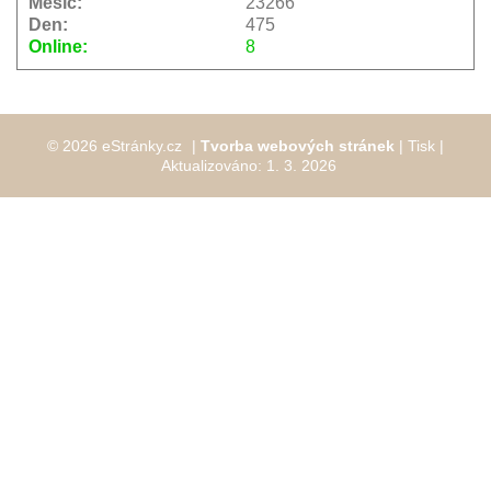
Měsíc:
23266
Den:
475
Online:
8
© 2026 eStránky.cz
|
Tvorba webových stránek
|
Tisk
|
Aktualizováno: 1. 3. 2026