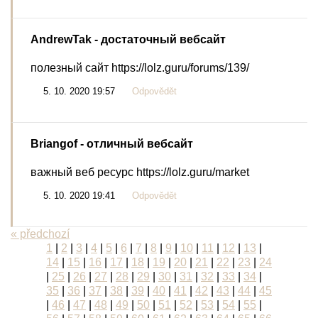
AndrewTak
- достаточный вебсайт
полезный сайт https://lolz.guru/forums/139/
5. 10. 2020 19:57
Odpovědět
Briangof
- отличный вебсайт
важный веб ресурс https://lolz.guru/market
5. 10. 2020 19:41
Odpovědět
« předchozí
1
|
2
|
3
|
4
|
5
|
6
|
7
|
8
|
9
|
10
|
11
|
12
|
13
|
14
|
15
|
16
|
17
|
18
|
19
|
20
|
21
|
22
|
23
|
24
|
25
|
26
|
27
|
28
|
29
|
30
|
31
|
32
|
33
|
34
|
35
|
36
|
37
|
38
|
39
|
40
|
41
|
42
|
43
|
44
|
45
|
46
|
47
|
48
|
49
|
50
|
51
|
52
|
53
|
54
|
55
|