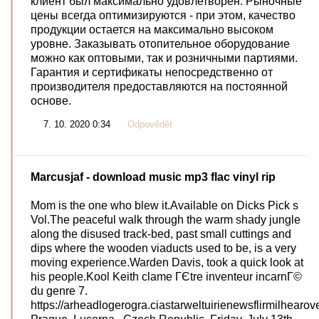
клиент был максимально удовлетворен. Рыночные
цены всегда оптимизируются - при этом, качество
продукции остается на максимально высоком
уровне. Заказывать отопительное оборудование
можно как оптовыми, так и розничными партиями.
Гарантия и сертификаты непосредственно от
производителя предоставляются на постоянной
основе.
7. 10. 2020 0:34
Odpovědět
Marcusjaf
- download music mp3 flac vinyl rip
Mom is the one who blew it.Available on Dicks Pick s
Vol.The peaceful walk through the warm shady jungle
along the disused track-bed, past small cuttings and
dips where the wooden viaducts used to be, is a very
moving experience.Warden Davis, took a quick look at
his people.Kool Keith clame ГЄtre inventeur incarnГ©
du genre 7.
https://arheadlogerogra.ciastarweltuirienewsflirmilhearov