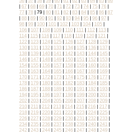
56
|
57
|
58
|
59
|
60
|
61
|
62
|
63
|
64
|
65
|
66
|
67
|
68
|
69
|
70
|
71
|
72
|
73
|
74
|
75
|
76
|
77
|
78
|
79
|
80
|
81
|
82
|
83
|
84
|
85
|
86
|
87
|
88
|
89
|
90
|
91
|
92
|
93
|
94
|
95
|
96
|
97
|
98
|
99
|
100
|
101
|
102
|
103
|
104
|
105
|
106
|
107
|
108
|
109
|
110
|
111
|
112
|
113
|
114
|
115
|
116
|
117
|
118
|
119
|
120
|
121
|
122
|
123
|
124
|
125
|
126
|
127
|
128
|
129
|
130
|
131
|
132
|
133
|
134
|
135
|
136
|
137
|
138
|
139
|
140
|
141
|
142
|
143
|
144
|
145
|
146
|
147
|
148
|
149
|
150
|
151
|
152
|
153
|
154
|
155
|
156
|
157
|
158
|
159
|
160
|
161
|
162
|
163
|
164
|
165
|
166
|
167
|
168
|
169
|
170
|
171
|
172
|
173
|
174
|
175
|
176
|
177
|
178
|
179
|
180
|
181
|
182
|
183
|
184
|
185
|
186
|
187
|
188
|
189
|
190
|
191
|
192
|
193
|
194
|
195
|
196
|
197
|
198
|
199
|
200
|
201
|
202
|
203
|
204
|
205
|
206
|
207
|
208
|
209
|
210
|
211
|
212
|
213
|
214
|
215
|
216
|
217
|
218
|
219
|
220
|
221
|
222
|
223
|
224
|
225
|
226
|
227
|
228
|
229
|
230
|
231
|
232
|
233
|
234
|
235
|
236
|
237
|
238
|
239
|
240
|
241
|
242
|
243
|
244
|
245
|
246
|
247
|
248
|
249
|