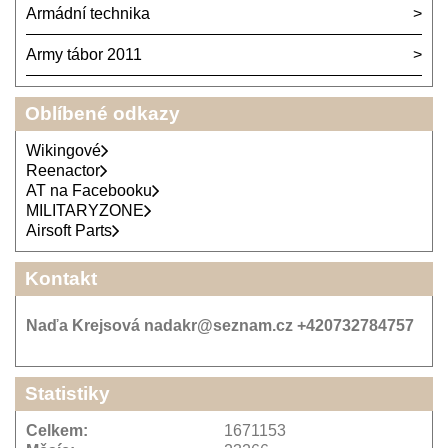
Armádní technika
Army tábor 2011
Oblíbené odkazy
Wikingové
Reenactor
AT na Facebooku
MILITARYZONE
Airsoft Parts
Kontakt
Naďa Krejsová nadakr@seznam.cz +420732784757
Statistiky
Celkem:
1671153