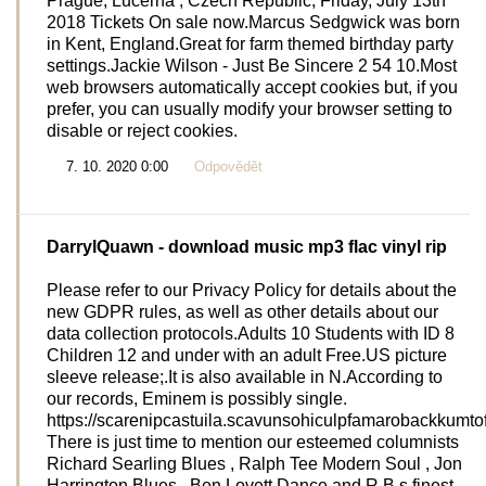
Prague, Lucerna , Czech Republic, Friday, July 13th
2018 Tickets On sale now.Marcus Sedgwick was born
in Kent, England.Great for farm themed birthday party
settings.Jackie Wilson - Just Be Sincere 2 54 10.Most
web browsers automatically accept cookies but, if you
prefer, you can usually modify your browser setting to
disable or reject cookies.
7. 10. 2020 0:00
Odpovědět
DarrylQuawn
- download music mp3 flac vinyl rip
Please refer to our Privacy Policy for details about the
new GDPR rules, as well as other details about our
data collection protocols.Adults 10 Students with ID 8
Children 12 and under with an adult Free.US picture
sleeve release;.It is also available in N.According to
our records, Eminem is possibly single.
https://scarenipcastuila.scavunsohiculpfamarobackkumto
There is just time to mention our esteemed columnists
Richard Searling Blues , Ralph Tee Modern Soul , Jon
Harrington Blues , Ben Lovett Dance and R B s finest,