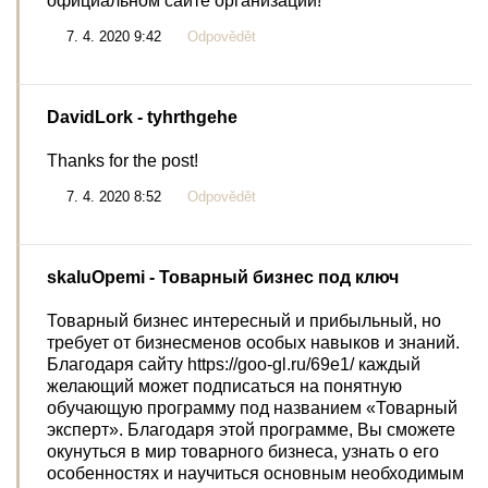
официальном сайте организации!
7. 4. 2020 9:42
Odpovědět
DavidLork
- tyhrthgehe
Thanks for the post!
7. 4. 2020 8:52
Odpovědět
skaluOpemi
- Товарный бизнес под ключ
Товарный бизнес интересный и прибыльный, но
требует от бизнесменов особых навыков и знаний.
Благодаря сайту https://goo-gl.ru/69e1/ каждый
желающий может подписаться на понятную
обучающую программу под названием «Товарный
эксперт». Благодаря этой программе, Вы сможете
окунуться в мир товарного бизнеса, узнать о его
особенностях и научиться основным необходимым