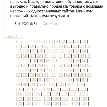
навыкам. Вас ждет пошаговое обучение тому, как
выгодно и правильно продавать товары с помощью
несложных одностраничных сайтов. Минимум
вложений - максимум результата.
6. 4. 2020 18:51
Odpovědět
« předchozí
1
|
2
|
3
|
4
|
5
|
6
|
7
|
8
|
9
|
10
|
11
|
12
|
13
|
14
|
15
|
16
|
17
|
18
|
19
|
20
|
21
|
22
|
23
|
24
|
25
|
26
|
27
|
28
|
29
|
30
|
31
|
32
|
33
|
34
|
35
|
36
|
37
|
38
|
39
|
40
|
41
|
42
|
43
|
44
|
45
|
46
|
47
|
48
|
49
|
50
|
51
|
52
|
53
|
54
|
55
|
56
|
57
|
58
|
59
|
60
|
61
|
62
|
63
|
64
|
65
|
66
|
67
|
68
|
69
|
70
|
71
|
72
|
73
|
74
|
75
|
76
|
77
|
78
|
79
|
80
|
81
|
82
|
83
|
84
|
85
|
86
|
87
|
88
|
89
|
90
|
91
|
92
|
93
|
94
|
95
|
96
|
97
|
98
|
99
|
100
|
101
|
102
|
103
|
104
|
105
|
106
|
107
|
108
|
109
|
110
|
111
|
112
|
113
|
114
|
115
|
116
|
117
|
118
|
119
|
120
|
121
|
122
|
123
|
124
|
125
|
126
|
127
|
128
|
129
|
130
|
131
|
132
|
133
|
134
|
135
|
136
|
137
|