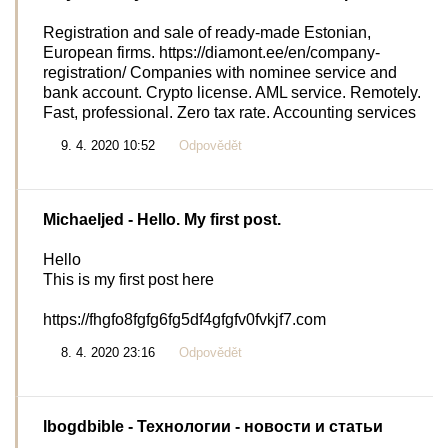
Registration and sale of ready-made Estonian,
European firms. https://diamont.ee/en/company-
registration/ Companies with nominee service and
bank account. Crypto license. AML service. Remotely.
Fast, professional. Zero tax rate. Accounting services
9. 4. 2020 10:52
Odpovědět
Michaeljed
- Hello. My first post.
Hello
This is my first post here
https://fhgfo8fgfg6fg5df4gfgfv0fvkjf7.com
8. 4. 2020 23:16
Odpovědět
lbogdbible
- Технологии - новости и статьи