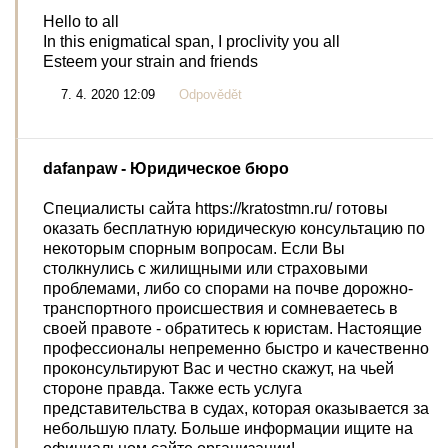
Hello to all
In this enigmatical span, I proclivity you all
Esteem your strain and friends
7. 4. 2020 12:09
Odpovědět
dafanpaw
- Юридическое бюро
Специалисты сайта https://kratostmn.ru/ готовы
оказать бесплатную юридическую консультацию по
некоторым спорным вопросам. Если Вы
столкнулись с жилищными или страховыми
проблемами, либо со спорами на почве дорожно-
транспортного происшествия и сомневаетесь в
своей правоте - обратитесь к юристам. Настоящие
профессионалы непременно быстро и качественно
проконсультируют Вас и честно скажут, на чьей
стороне правда. Также есть услуга
представительства в судах, которая оказывается за
небольшую плату. Больше информации ищите на