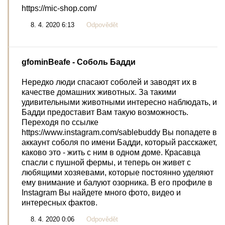
https://mic-shop.com/
8. 4. 2020 6:13
Odpovědět
gfominBeafe
- Соболь Бадди
Нередко люди спасают соболей и заводят их в
качестве домашних животных. За такими
удивительными животными интересно наблюдать, и
Бадди предоставит Вам такую возможность.
Переходя по ссылке
https://www.instagram.com/sablebuddy Вы попадете в
аккаунт соболя по имени Бадди, который расскажет,
каково это - жить с ним в одном доме. Красавца
спасли с пушной фермы, и теперь он живет с
любящими хозяевами, которые постоянно уделяют
ему внимание и балуют озорника. В его профиле в
Instagram Вы найдете много фото, видео и
интересных фактов.
8. 4. 2020 0:06
Odpovědět