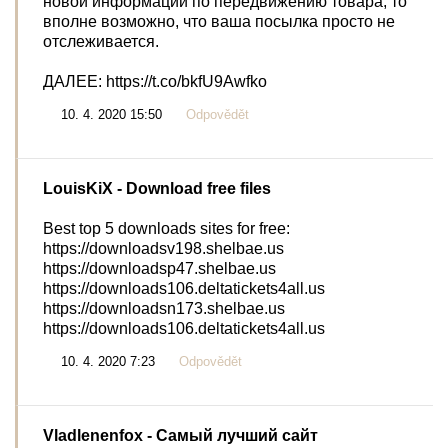
новой информации по передвижению товара, то
вполне возможно, что ваша посылка просто не
отслеживается.
ДАЛЕЕ: https://t.co/bkfU9Awfko
10. 4. 2020 15:50
Odpovědět
LouisKiX
- Download free files
Best top 5 downloads sites for free:
https://downloadsv198.shelbae.us
https://downloadsp47.shelbae.us
https://downloads106.deltatickets4all.us
https://downloadsn173.shelbae.us
https://downloads106.deltatickets4all.us
10. 4. 2020 7:23
Odpovědět
Vladlenenfox
- Самый лучший сайт