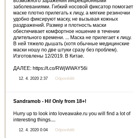
возможного заражения инфекционными
заболеваниями. Гибкий носовой фиксатор помогает
маске плотно прилегать к лицу, а мягкие резиночки
удобно фиксируют маску, не вызывая кожных
раздражений. Размер и плотность маски
обеспечивает комфортное ношение в течении
длительного времени. ... Маска не прилегает к лицу.
В ней тяжело дышать (хотя обычные медицинские
маски ношу по две штуки сразу без проблем).
Изготовлены 12/2019. В Китае.
ДАЛЕЕ: https://t.co/RWjWWAY56i
12. 4. 2020 2:37
Odpovědět
Sandramob
- Hi! Only from 18+!
Hurry up to look into loveawake.ru you will find a lot of
interesting things....
12. 4. 2020 0:04
Odpovědět