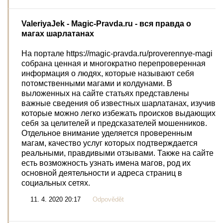
ValeriyaJek
- Magic-Pravda.ru - вся правда о
магах шарлатанах
На портале https://magic-pravda.ru/proverennye-magi
собрана ценная и многократно перепроверенная
информация о людях, которые называют себя
потомственными магами и колдунами. В
выложенных на сайте статьях представлены
важные сведения об известных шарлатанах, изучив
которые можно легко избежать происков выдающих
себя за целителей и предсказателей мошенников.
Отдельное внимание уделяется проверенным
магам, качество услуг которых подтверждается
реальными, правдивыми отзывами. Также на сайте
есть возможность узнать имена магов, род их
основной деятельности и адреса страниц в
социальных сетях.
11. 4. 2020 20:17
Odpovědět