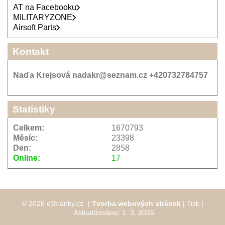
AT na Facebooku
MILITARYZONE
Airsoft Parts
Kontakt
Naďa Krejsová nadakr@seznam.cz +420732784757
Statistiky
Celkem:
1670793
Měsíc:
23398
Den:
2858
Online:
17
© 2026 eStránky.cz
|
Tvorba webových stránek
|
Tisk
|
Aktualizováno: 1. 3. 2026