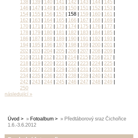
138
|
139
|
140
|
141
|
142
|
143
|
144
|
145
|
146
|
147
|
148
|
149
|
150
|
151
|
152
|
153
|
154
|
155
|
156
|
157
|
158
|
159
|
160
|
161
|
162
|
163
|
164
|
165
|
166
|
167
|
168
|
169
|
170
|
171
|
172
|
173
|
174
|
175
|
176
|
177
|
178
|
179
|
180
|
181
|
182
|
183
|
184
|
185
|
186
|
187
|
188
|
189
|
190
|
191
|
192
|
193
|
194
|
195
|
196
|
197
|
198
|
199
|
200
|
201
|
202
|
203
|
204
|
205
|
206
|
207
|
208
|
209
|
210
|
211
|
212
|
213
|
214
|
215
|
216
|
217
|
218
|
219
|
220
|
221
|
222
|
223
|
224
|
225
|
226
|
227
|
228
|
229
|
230
|
231
|
232
|
233
|
234
|
235
|
236
|
237
|
238
|
239
|
240
|
241
|
242
|
243
|
244
|
245
|
246
|
247
|
248
|
249
|
250
následující »
Úvod
»
Fotoalbum
»
Předtáborový sraz Čichořice
1.6.-3.6.2012