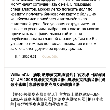
могут начат сотрудничать с ней. С помощью
специалистов, можно легко погасить долг по
кредиту, получить банковскую карту с большим
кешбеком или приобрести автомобиль по
сниженной цене. Все условия сотрудничества
согласно условиям выбранного «пакета» можно
прочитать на официальном сайте - они
опубликованы на главной странице. Там же Вы
узнаете о том, как появилась компания и в чем
заключаются другие ее преимущества.
8. 4. 2020 6:31
Odpovědět
WilliamCiz
- 揚歌-教學麥克風直營店】官方線上購物網
站─JM-180B有線麥克風擴音器│無線麥克風擴音器│揚
歌小蜜蜂│專營教學麥克風及教學擴音器
【揚歌-教學麥克風直營店】官方線上購物網站─JM-
180B有線麥克風擴音器│無線麥克風擴音器│揚歌小蜜
蜂│專營教學麥克風及教學擴音器