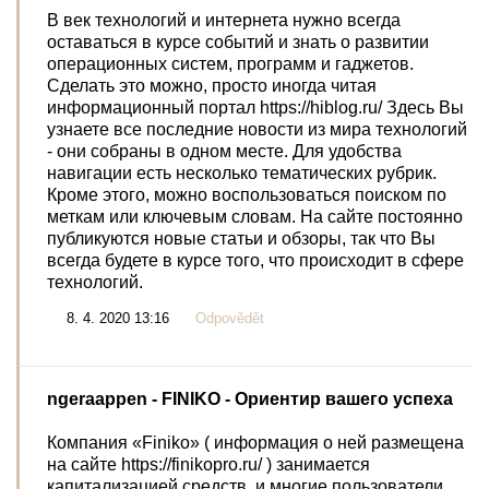
В век технологий и интернета нужно всегда
оставаться в курсе событий и знать о развитии
операционных систем, программ и гаджетов.
Сделать это можно, просто иногда читая
информационный портал https://hiblog.ru/ Здесь Вы
узнаете все последние новости из мира технологий
- они собраны в одном месте. Для удобства
навигации есть несколько тематических рубрик.
Кроме этого, можно воспользоваться поиском по
меткам или ключевым словам. На сайте постоянно
публикуются новые статьи и обзоры, так что Вы
всегда будете в курсе того, что происходит в сфере
технологий.
8. 4. 2020 13:16
Odpovědět
ngeraappen
- FINIKO - Ориентир вашего успеха
Компания «Finiko» ( информация о ней размещена
на сайте https://finikopro.ru/ ) занимается
капитализацией средств, и многие пользователи