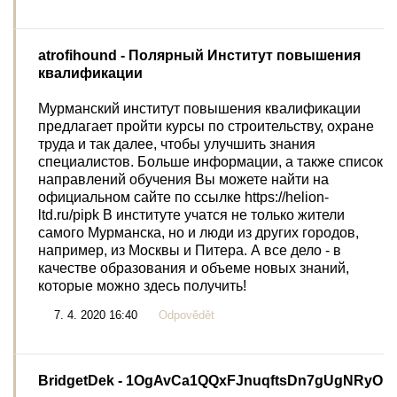
atrofihound
- Полярный Институт повышения
квалификации
Мурманский институт повышения квалификации
предлагает пройти курсы по строительству, охране
труда и так далее, чтобы улучшить знания
специалистов. Больше информации, а также список
направлений обучения Вы можете найти на
официальном сайте по ссылке https://helion-
ltd.ru/pipk В институте учатся не только жители
самого Мурманска, но и люди из других городов,
например, из Москвы и Питера. А все дело - в
качестве образования и объеме новых знаний,
которые можно здесь получить!
7. 4. 2020 16:40
Odpovědět
BridgetDek
- 1OgAvCa1QQxFJnuqftsDn7gUgNRyO