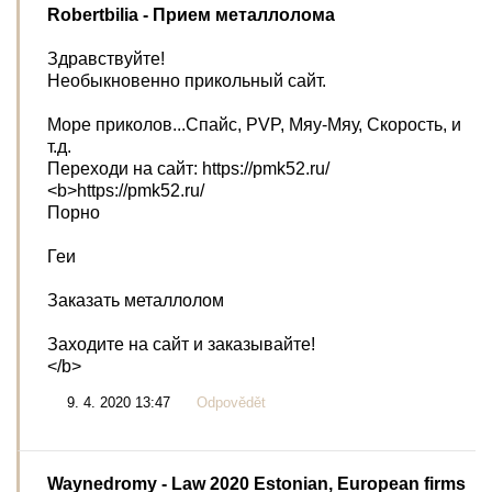
Robertbilia
- Прием металлолома
Здравствуйте!
Необыкновенно прикольный сайт.
Море приколов...Спайс, PVP, Мяу-Мяу, Скорость, и
т.д.
Переходи на сайт: https://pmk52.ru/
<b>https://pmk52.ru/
Порно
Геи
Заказать металлолом
Заходите на сайт и заказывайте!
</b>
9. 4. 2020 13:47
Odpovědět
Waynedromy
- Law 2020 Estonian, European firms