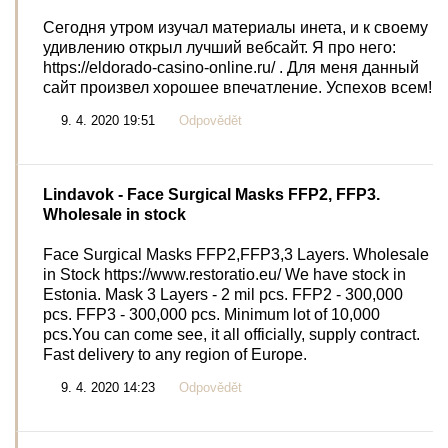
Сегодня утром изучал материалы инета, и к своему
удивлению открыл лучший вебсайт. Я про него:
https://eldorado-casino-online.ru/ . Для меня данный
сайт произвел хорошее впечатление. Успехов всем!
9. 4. 2020 19:51
Odpovědět
Lindavok
- Face Surgical Masks FFP2, FFP3.
Wholesale in stock
Face Surgical Masks FFP2,FFP3,3 Layers. Wholesale
in Stock https://www.restoratio.eu/ We have stock in
Estonia. Mask 3 Layers - 2 mil pcs. FFP2 - 300,000
pcs. FFP3 - 300,000 pcs. Minimum lot of 10,000
pcs.You can come see, it all officially, supply contract.
Fast delivery to any region of Europe.
9. 4. 2020 14:23
Odpovědět