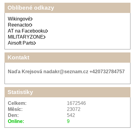
Oblíbené odkazy
Wikingové
Reenactor
AT na Facebooku
MILITARYZONE
Airsoft Parts
Kontakt
Naďa Krejsová nadakr@seznam.cz +420732784757
Statistiky
Celkem:
1672546
Měsíc:
23072
Den:
542
Online:
9