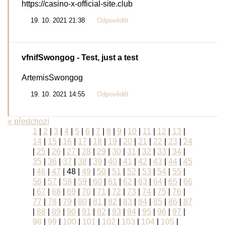
https://casino-x-official-site.club
19. 10. 2021 21:38
Odpovědět
vfnifSwongog
- Test, just a test
ArtemisSwongog
19. 10. 2021 14:55
Odpovědět
« předchozí
1
|
2
|
3
|
4
|
5
|
6
|
7
|
8
|
9
|
10
|
11
|
12
|
13
|
14
|
15
|
16
|
17
|
18
|
19
|
20
|
21
|
22
|
23
|
24
|
25
|
26
|
27
|
28
|
29
|
30
|
31
|
32
|
33
|
34
|
35
|
36
|
37
|
38
|
39
|
40
|
41
|
42
|
43
|
44
|
45
|
46
|
47
|
48
|
49
|
50
|
51
|
52
|
53
|
54
|
55
|
56
|
57
|
58
|
59
|
60
|
61
|
62
|
63
|
64
|
65
|
66
|
67
|
68
|
69
|
70
|
71
|
72
|
73
|
74
|
75
|
76
|
77
|
78
|
79
|
80
|
81
|
82
|
83
|
84
|
85
|
86
|
87
|
88
|
89
|
90
|
91
|
92
|
93
|
94
|
95
|
96
|
97
|
98
|
99
|
100
|
101
|
102
|
103
|
104
|
105
|