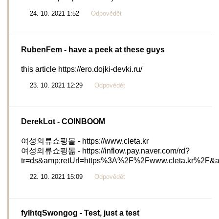
24. 10. 2021 1:52
Odpovědět
RubenFem
- have a peek at these guys
this article https://ero.dojki-devki.ru/
23. 10. 2021 12:29
Odpovědět
DerekLot
- COINBOOM
여성의류쇼핑몰 - https://www.cleta.kr
여성의류쇼핑몲 - https://inflow.pay.naver.com/rd?
tr=ds&amp;retUrl=https%3A%2F%2Fwww.cleta.kr%
22. 10. 2021 15:09
Odpovědět
fylhtqSwongog
- Test, just a test