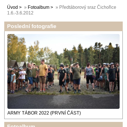
Úvod
»
Fotoalbum
»
Předtáborový sraz Čichořice
1.6.-3.6.2012
Poslední fotografie
ARMY TÁBOR 2022 (PRVNÍ ČÁST)
Fotoalbum