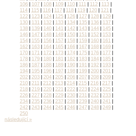
106
|
107
|
108
|
109
|
110
|
111
|
112
|
113
|
114
|
115
|
116
|
117
|
118
|
119
|
120
|
121
|
122
|
123
|
124
|
125
|
126
|
127
|
128
|
129
|
130
|
131
|
132
|
133
|
134
|
135
|
136
|
137
|
138
|
139
|
140
|
141
|
142
|
143
|
144
|
145
|
146
|
147
|
148
|
149
|
150
|
151
|
152
|
153
|
154
|
155
|
156
|
157
|
158
|
159
|
160
|
161
|
162
|
163
|
164
|
165
|
166
|
167
|
168
|
169
|
170
|
171
|
172
|
173
|
174
|
175
|
176
|
177
|
178
|
179
|
180
|
181
|
182
|
183
|
184
|
185
|
186
|
187
|
188
|
189
|
190
|
191
|
192
|
193
|
194
|
195
|
196
|
197
|
198
|
199
|
200
|
201
|
202
|
203
|
204
|
205
|
206
|
207
|
208
|
209
|
210
|
211
|
212
|
213
|
214
|
215
|
216
|
217
|
218
|
219
|
220
|
221
|
222
|
223
|
224
|
225
|
226
|
227
|
228
|
229
|
230
|
231
|
232
|
233
|
234
|
235
|
236
|
237
|
238
|
239
|
240
|
241
|
242
|
243
|
244
|
245
|
246
|
247
|
248
|
249
|
250
následující »