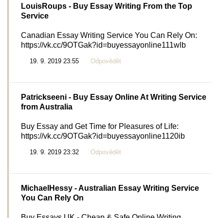
LouisRoups
- Buy Essay Writing From the Top
Service
Canadian Essay Writing Service You Can Rely On:
https://vk.cc/9OTGak?id=buyessayonline111wlb
19. 9. 2019 23:55
Odpovědět
Patrickseeni
- Buy Essay Online At Writing Service
from Australia
Buy Essay and Get Time for Pleasures of Life:
https://vk.cc/9OTGak?id=buyessayonline1120ib
19. 9. 2019 23:32
Odpovědět
MichaelHessy
- Australian Essay Writing Service
You Can Rely On
Buy Essays UK - Cheap & Safe Online Writing