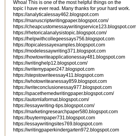
Whoa! This is one of the most helpful things on the
topic I have ever read. Many thanks for your hard work.
https://analyticalessay462.blogspot.com
https://manuscriptwritingpaper.blogspot.com/
https://cheapcustomessaywritingservice123.blogspot.com
https://rhetoricalanalysistopic.blogspot.com/
https://helpwithcollegeessays756.blogspot.com
https://topicalessayexamples.blogspot.com
https://modelessaywriting371.blogspot.com
https://howtowriteapplicationessay481.blogspot.com
https://writinghelp12.blogspot.com/
https://writemypaper247.blogspot.com
https://stepstowriteessay411.blogspot.com
https://whotowriteanessay859.blogspot.com
https://writeconclusionessay977.blogspot.com
https://spacethemedwritingpaper.blogspot.com/
https://automlaformat.blogspot.com/
https://essaywriting-tips.blogspot.com/
https://marketingresearchpaper580.blogspot.com
https://buytermpaper731.blogspot.com
https://essaywritingsites769.blogspot.com
https://writingpaperkindergarten972.blogspot.com