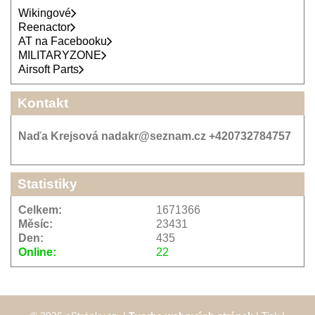
Wikingové
Reenactor
AT na Facebooku
MILITARYZONE
Airsoft Parts
Kontakt
Naďa Krejsová nadakr@seznam.cz +420732784757
Statistiky
Celkem:
1671366
Měsíc:
23431
Den:
435
Online:
22