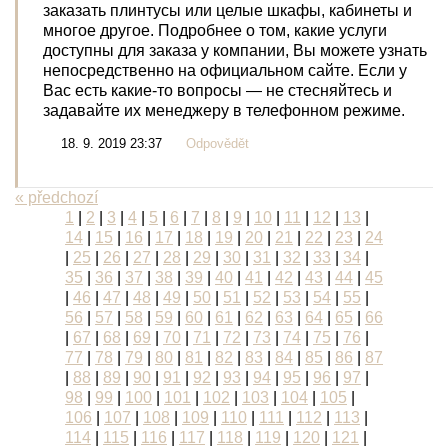
заказать плинтусы или целые шкафы, кабинеты и
многое другое. Подробнее о том, какие услуги
доступны для заказа у компании, Вы можете узнать
непосредственно на официальном сайте. Если у
Вас есть какие-то вопросы — не стесняйтесь и
задавайте их менеджеру в телефонном режиме.
18. 9. 2019 23:37
Odpovědět
« předchozí
1
|
2
|
3
|
4
|
5
|
6
|
7
|
8
|
9
|
10
|
11
|
12
|
13
|
14
|
15
|
16
|
17
|
18
|
19
|
20
|
21
|
22
|
23
|
24
|
25
|
26
|
27
|
28
|
29
|
30
|
31
|
32
|
33
|
34
|
35
|
36
|
37
|
38
|
39
|
40
|
41
|
42
|
43
|
44
|
45
|
46
|
47
|
48
|
49
|
50
|
51
|
52
|
53
|
54
|
55
|
56
|
57
|
58
|
59
|
60
|
61
|
62
|
63
|
64
|
65
|
66
|
67
|
68
|
69
|
70
|
71
|
72
|
73
|
74
|
75
|
76
|
77
|
78
|
79
|
80
|
81
|
82
|
83
|
84
|
85
|
86
|
87
|
88
|
89
|
90
|
91
|
92
|
93
|
94
|
95
|
96
|
97
|
98
|
99
|
100
|
101
|
102
|
103
|
104
|
105
|
106
|
107
|
108
|
109
|
110
|
111
|
112
|
113
|
114
|
115
|
116
|
117
|
118
|
119
|
120
|
121
|