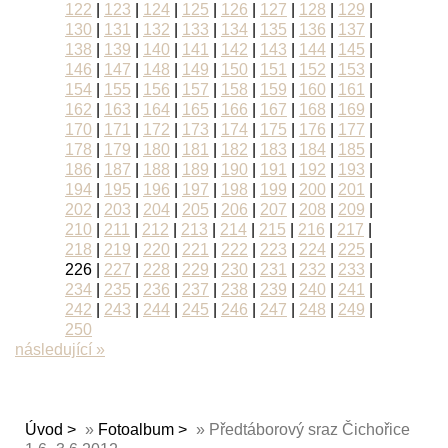
122
|
123
|
124
|
125
|
126
|
127
|
128
|
129
|
130
|
131
|
132
|
133
|
134
|
135
|
136
|
137
|
138
|
139
|
140
|
141
|
142
|
143
|
144
|
145
|
146
|
147
|
148
|
149
|
150
|
151
|
152
|
153
|
154
|
155
|
156
|
157
|
158
|
159
|
160
|
161
|
162
|
163
|
164
|
165
|
166
|
167
|
168
|
169
|
170
|
171
|
172
|
173
|
174
|
175
|
176
|
177
|
178
|
179
|
180
|
181
|
182
|
183
|
184
|
185
|
186
|
187
|
188
|
189
|
190
|
191
|
192
|
193
|
194
|
195
|
196
|
197
|
198
|
199
|
200
|
201
|
202
|
203
|
204
|
205
|
206
|
207
|
208
|
209
|
210
|
211
|
212
|
213
|
214
|
215
|
216
|
217
|
218
|
219
|
220
|
221
|
222
|
223
|
224
|
225
|
226
|
227
|
228
|
229
|
230
|
231
|
232
|
233
|
234
|
235
|
236
|
237
|
238
|
239
|
240
|
241
|
242
|
243
|
244
|
245
|
246
|
247
|
248
|
249
|
250
následující »
Úvod
»
Fotoalbum
»
Předtáborový sraz Čichořice