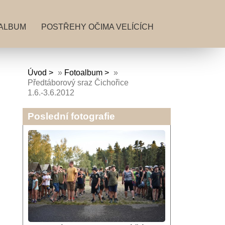
ALBUM
POSTŘEHY OČIMA VELÍCÍCH
Úvod
»
Fotoalbum
»
Předtáborový sraz Čichořice
1.6.-3.6.2012
Poslední fotografie