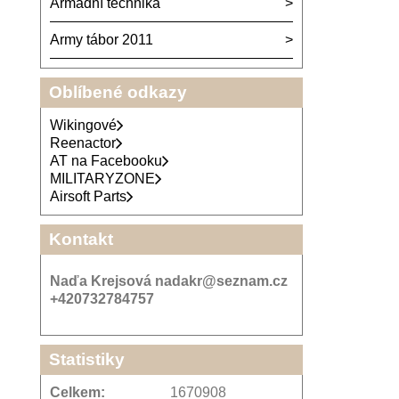
Armádní technika
Army tábor 2011
Oblíbené odkazy
Wikingové
Reenactor
AT na Facebooku
MILITARYZONE
Airsoft Parts
Kontakt
Naďa Krejsová nadakr@seznam.cz
+420732784757
Statistiky
Celkem:
1670908