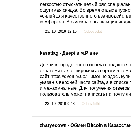
легкостью отыскать целый ряд специальн
ощутимая скидка. Во время отдыха тури
усилий для качественного взаимодействи
комфортен. Возможна организация индив
23. 10. 2019 12:16
Odpovědět
kasatlag
- Двері в м.Рівне
Двери в городе Ровно иногда продаются к
ознакомиться с широким ассортиментом д
сайт https://dveri.rv.ua/ - именно здесь 
указан в верхней части сайта, а в списк
и межкомнатные. Для получения ответов
пользователь может написать на почту ли
23. 10. 2019 9:48
Odpovědět
zharyecown
- Обмен Bitcoin в Казахста