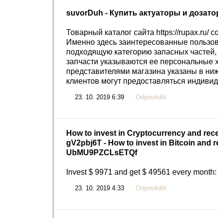
suvorDuh
- Купить актуаторы и дозат
Товарный каталог сайта https://rupax.ru
Именно здесь заинтересованные пользова
подходящую категорию запасных частей, а
запчасти указываются ее персональные х
представителями магазина указаны в ниж
клиентов могут предоставляться индиви
23. 10. 2019 6:39
Odpovědět
How to invest in Cryptocurrency and rece
gV2pbj6T
- How to invest in Bitcoin and r
UbMU9PZCLsETQf
Invest $ 9971 and get $ 49561 every month:
23. 10. 2019 4:33
Odpovědět