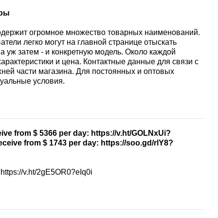
оры
/ содержит огромное множество товарных наименований.
тели легко могут на главной странице отыскать
 уж затем - и конкретную модель. Около каждой
арактеристики и цена. Контактные данные для связи с
ней части магазина. Для постоянных и оптовых
дуальные условия.
ive from $ 5366 per day: https://v.ht/GOLNxUi?
eceive from $ 1743 per day: https://soo.gd/rlY8?
 https://v.ht/2gE5OR0?eIq0i