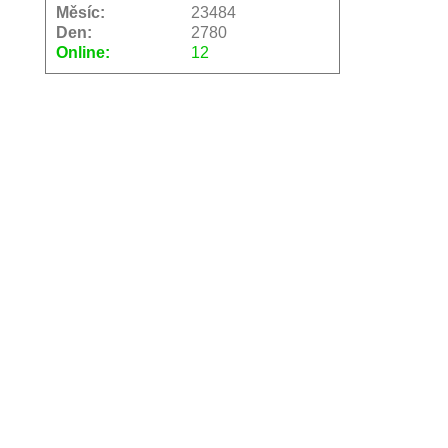
Měsíc:
23484
Den:
2780
Online:
12