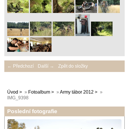
← Předchozí
Další →
Zpět do složky
Úvod
»
Fotoalbum
»
Army tábor 2012
»
IMG_9398
Poslední fotografie