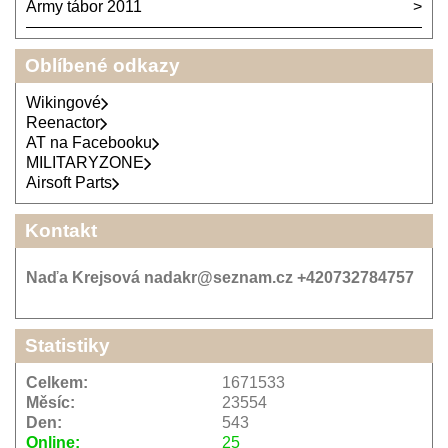
Army tábor 2011
Oblíbené odkazy
Wikingové
Reenactor
AT na Facebooku
MILITARYZONE
Airsoft Parts
Kontakt
Naďa Krejsová nadakr@seznam.cz +420732784757
Statistiky
Celkem:
1671533
Měsíc:
23554
Den:
543
Online:
25