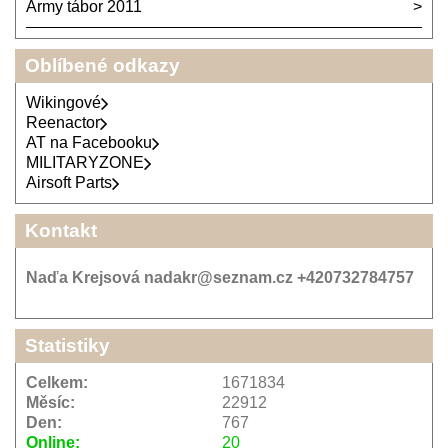
Army tábor 2011
Oblíbené odkazy
Wikingové
Reenactor
AT na Facebooku
MILITARYZONE
Airsoft Parts
Kontakt
Naďa Krejsová nadakr@seznam.cz +420732784757
Statistiky
Celkem:
1671834
Měsíc:
22912
Den:
767
Online:
20