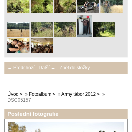
← Předchozí
Další →
Zpět do složky
Úvod
»
Fotoalbum
»
Army tábor 2012
»
DSC05157
Poslední fotografie