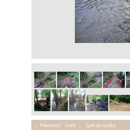
← Předchozí
Další →
Zpět do složky