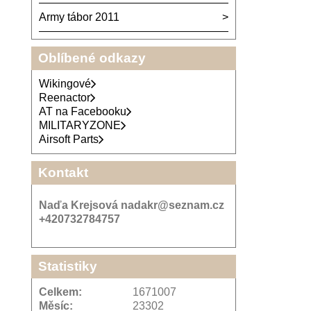
Army tábor 2011
Oblíbené odkazy
Wikingové
Reenactor
AT na Facebooku
MILITARYZONE
Airsoft Parts
Kontakt
Naďa Krejsová nadakr@seznam.cz
+420732784757
Statistiky
Celkem:
1671007
Měsíc:
23302