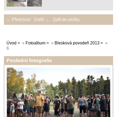
← Předchozí
Další →
Zpět do složky
Úvod
»
Fotoalbum
»
Blesková povodeň 2013
»
6
Poslední fotografie